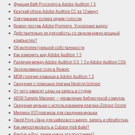
Функция Bath Procesing в Adobe Audition 1.5
Краткий обзор Adobe Audition CC за 12 минут
Озвучивание ролика одним голосом
Reaper против Adobe Premiere. Ускорение видео
Действительно ли для работы со звуком нужен мощный
компьютер?
Об интеллектуальной собственности
Как изменить вид Adobe Audition 1.5
Различия между Adobe Audition 3.0, 1.5 и Adobe Audition CS6
Эксклюзивное соло в Reaper
МОИ горячие клавиши в Adobe Audition 1.5
Сведение с помощью плагина Neutron Izotope
От чего зависят цены на запись в студии
ADSR Sample Manager — управление библиотекой сэмплов
Сведение музыки с использованием плагина iZotope Ozone
Миллион VST-плагинов для сведения музыки
Джей Роуз «Звук для цифрового видео, запись и обработка»
Как импортировать в Cubase midi файл?
Band-in-a-Box, зачем нужна эта программа?