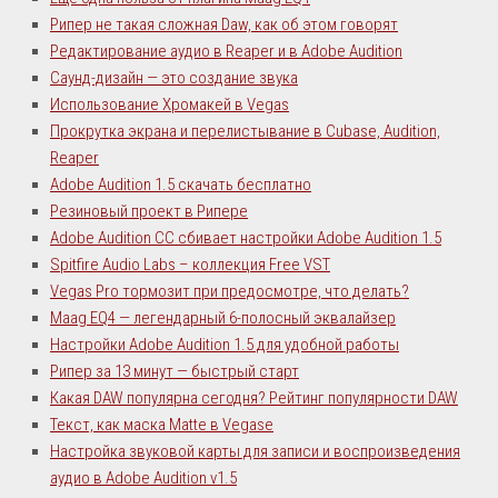
Рипер не такая сложная Daw, как об этом говорят
Редактирование аудио в Reaper и в Adobe Audition
Саунд-дизайн — это создание звука
Использование Хромакей в Vegas
Прокрутка экрана и перелистывание в Cubase, Audition,
Reaper
Adobe Audition 1.5 скачать бесплатно
Резиновый проект в Рипере
Adobe Audition CC сбивает настройки Adobe Audition 1.5
Spitfire Audio Labs – коллекция Free VST
Vegas Pro тормозит при предосмотре, что делать?
Maag EQ4 — легендарный 6-полосный эквалайзер
Настройки Adobe Audition 1.5 для удобной работы
Рипер за 13 минут — быстрый старт
Какая DAW популярна сегодня? Рейтинг популярности DAW
Текст, как маска Matte в Vegase
Настройка звуковой карты для записи и воспроизведения
аудио в Adobe Audition v1.5