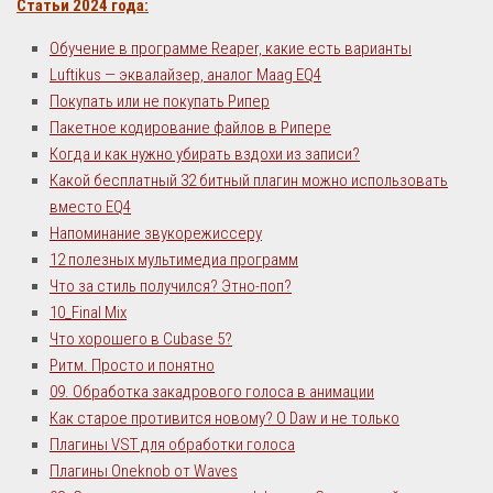
Статьи 2024 года:
Обучение в программе Reaper, какие есть варианты
Luftikus — эквалайзер, аналог Maag EQ4
Покупать или не покупать Рипер
Пакетное кодирование файлов в Рипере
Когда и как нужно убирать вздохи из записи?
Какой бесплатный 32 битный плагин можно использовать
вместо EQ4
Напоминание звукорежиссеру
12 полезных мультимедиа программ
Что за стиль получился? Этно-поп?
10_Final Mix
Что хорошего в Cubase 5?
Ритм. Просто и понятно
09. Обработка закадрового голоса в анимации
Как старое противится новому? О Daw и не только
Плагины VST для обработки голоса
Плагины Oneknob от Waves