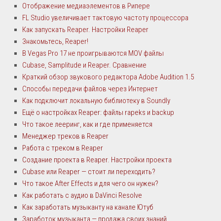
Отображение медиаэлементов в Рипере
FL Studio увеличивает тактовую частоту процессора
Как запускать Reaper. Настройки Reaper
Знакомьтесь, Reaper!
В Vegas Pro 17 не проигрываются MOV файлы
Cubase, Samplitude и Reaper. Сравнение
Краткий обзор звукового редактора Adobe Audition 1.5
Способы передачи файлов через Интернет
Как подключит локальную библиотеку в Soundly
Ещё о настройках Reaper: файлы rapeks и backup
Что такое лееринг, как и где применяется
Менеджер треков в Reaper
Работа с треком в Reaper
Создание проекта в Reaper. Настройки проекта
Cubase или Reaper — стоит ли переходить?
Что такое After Effects и для чего он нужен?
Как работать с аудио в DaVinci Resolve
Как заработать музыканту на канале Ютуб
Заработок музыканта — продажа своих знаний