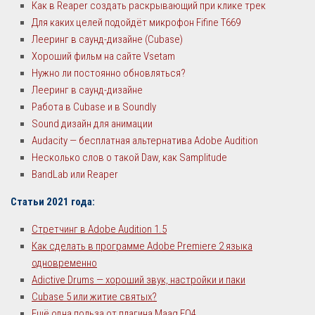
Как в Reaper создать раскрывающий при клике трек
Для каких целей подойдёт микрофон Fifine T669
Лееринг в саунд-дизайне (Cubase)
Хороший фильм на сайте Vsetam
Нужно ли постоянно обновляться?
Лееринг в саунд-дизайне
Работа в Cubase и в Soundly
Sound дизайн для анимации
Audacity — бесплатная альтернатива Adobe Audition
Несколько слов о такой Daw, как Samplitude
BandLab или Reaper
Статьи 2021 года:
Стретчинг в Adobe Audition 1.5
Как сделать в программе Adobe Premiere 2 языка
одновременно
Adictive Drums — хороший звук, настройки и паки
Cubase 5 или житие святых?
Ещё одна польза от плагина Maag EQ4