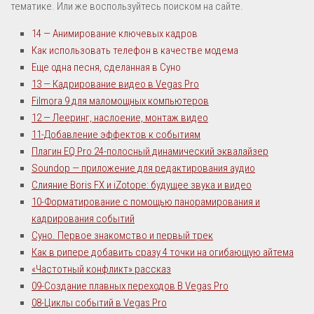
Полезно
тематике. Или же воспользуйтесь поиском на сайте.
ВИДЕО (Vegas Pro+)
14 — Анимирование ключевых кадров
Как использовать телефон в качестве модема
О ЗАРАБОТКЕ
Еще одна песня, сделанная в Суно
УСТРОЙСТВО МУЗЫКИ
13 — Кадрирование видео в Vegas Pro
Filmora 9 для маломощных компьютеров
SOUND-ДИЗАЙН
12 — Лееринг, наслоение, монтаж видео
11-Добавление эффектов к событиям
Плагин EQ Pro 24-полосный динамический эквалайзер
Soundop — приложение для редактирования аудио
Слияние Boris FX и iZotope: будущее звука и видео
10-Форматирование с помощью панорамирования и
кадрирования событий
Суно. Первое знакомство и первый трек
Как в рипере добавить сразу 4 точки на огибающую айтема
«Частотный конфликт» рассказ
09-Создание плавных переходов В Vegas Pro
08-Циклы событий в Vegas Pro