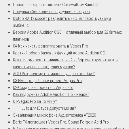
Основные характеристики Cakewalk by BandLab
Ловушка «бесконечного улучшения звука»
Izotop RX 12 может разделить микс на голос, музыку и
эмбиенс
Версия Adobe Audition СS6 — отличный выбор для 32 битных
плагинов
04-Как начать редактировать в Vegas Pro
Краткий обзор базовых функций Adobe Audition СС
Как сформировать минимальный набор инструментов для
качественного сведения музыки?
ACID Pro, почему так малопопулярна эта Daw?
03-Импорт файлов в проект Vegas Pro
02-Создание проекта в Vegas Pro
Как подружить Adobe Audition 1.5 и Reaper
01-Vegas Pro за 16 минут
— 11 Lufs для Ютуба допустимо ли?
Эквализация микрофона Аудиотехника AT2020
Boris FX поглощает Vegas Pro, Sound Forge и Acid Pro