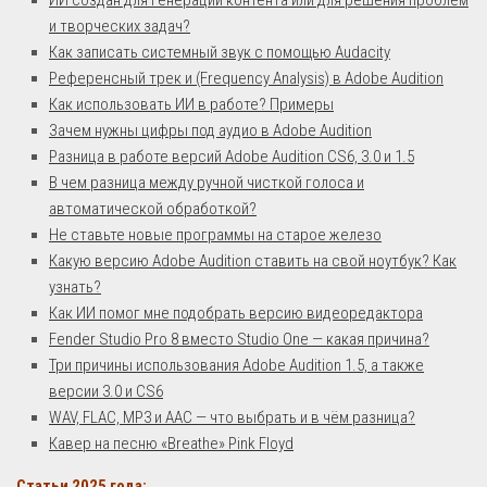
ИИ создан для генерации контента или для решения проблем
и творческих задач?
Как записать системный звук с помощью Audacity
Референсный трек и (Frequency Analysis) в Adobe Audition
Как использовать ИИ в работе? Примеры
Зачем нужны цифры под аудио в Adobe Audition
Разница в работе версий Adobe Audition CS6, 3.0 и 1.5
В чем разница между ручной чисткой голоса и
автоматической обработкой?
Не ставьте новые программы на старое железо
Какую версию Adobe Audition ставить на свой ноутбук? Как
узнать?
Как ИИ помог мне подобрать версию видеоредактора
Fender Studio Pro 8 вместо Studio One — какая причина?
Три причины использования Adobe Audition 1.5, а также
версии 3.0 и CS6
WAV, FLAC, MP3 и AAC — что выбрать и в чём разница?
Кавер на песню «Breathe» Pink Floyd
Статьи 2025 года: