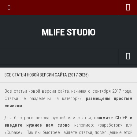
Главная
MLIFE STUDIO
Все статьи
ВИДЕО-КУРСЫ
Sound дизайн для анимации
Курс по Vegas Pro 2026
Главная
ВСЕ СТАТЬИ НОВОЙ ВЕРСИИ САЙТА (2017-2026)
Мой Ютуб канал
REAPER
Архив
Все статьи новой версии сайта, начиная с сентября 2017 года.
ADOBE AUDITION
ОЗВУЧИВАНИЕ
Статьи не разделены на категории,
размещены простым
CUBASE
списком
.
Конфендициальность
Другие DAW
Для быстрого поиска нужной вам статьи,
нажмите Сtrl+F и
введите нужное вам слово
, например: «заработок» или
VST
«Cubase». Так вы быстрее найдёте статьи, посвящённые этой