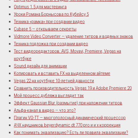
Optimus 1.5 для мастеринга
Уроки Романа Борнысова по Кубейсу 5
Техника «рамка» при создании видео
Cubase 5 — открываем секреты
Vidmore Video Converter — удаление титров и водяных знаков
Техника подложка при создании видео
Тест видеоредакторов: AVS, Movavi, Premiere, Vegas на
ноутбуке
Sound дизайн для анимации
Копировать и вставить FX на выделенном айтеме
Vegas 22 на ноутбуке 10-летней давности
Сравнить производительность Vegas 19 и Adobe Premiere 20
Мой процесс дубляжа выглядит так
Эффект Gaussian Blur (размытие) при наложении титров
Альфа-канал в видео — что это?
Плагин VO-TT — многополосный динамический процессор
AЧХ наушников beyerdynamic dt 770 pro и и х коррекция
Как понимать эквализацию? Есть ли правила эквализации?