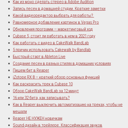
Как из моно сделать стерео в Adobe Audition
Запись песен в домашней студии. Краткие заметки
Какой видеоредактор выбрать для работы?
Равномерное добавление картинок в Vegas Pro
Обновления программ — маркетинговый ход
Cubase 5, стоит ли работать в нем в 2021 году
Как работать с видео в CakeWalk BandLab
5 причин использовать Cakewalk by Bandlab
Быстрый старт в Ableton Live
Создание песен в разных стилях в домашних условиях
Пишем бит в Reaper
iZotope RX 8 — краткий обзор основных функций
Как раскрасить трек в Cubase 10
Обзор CakeWalk BandLab за 12 минут
16 или 32 бита, как записывать?
Как в Reaper выключить автоматизацию на треках, чтобы не
мешали
Reaper НЕ НУЖЕН новичкам
Sound-дизайн в трейлере. Классификация звуков