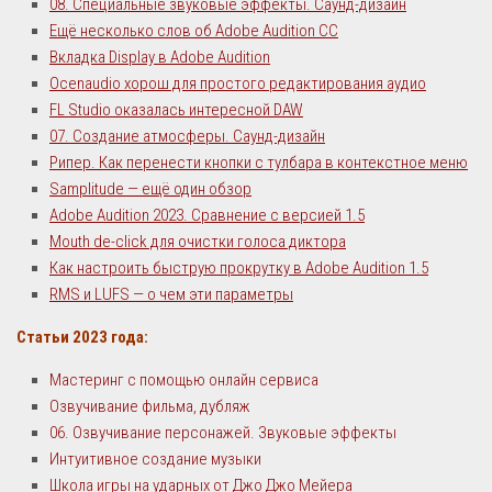
08. Специальные звуковые эффекты. Саунд-дизайн
Ещё несколько слов об Adobe Audition CC
Вкладка Display в Adobe Audition
Ocenaudio хорош для простого редактирования аудио
FL Studio оказалась интересной DAW
07. Создание атмосферы. Саунд-дизайн
Рипер. Как перенести кнопки с тулбара в контекстное меню
Samplitude — ещё один обзор
Adobe Audition 2023. Сравнение с версией 1.5
Mouth de-click для очистки голоса диктора
Как настроить быструю прокрутку в Adobe Audition 1.5
RMS и LUFS — о чем эти параметры
Статьи 2023 года:
Мастеринг с помощью онлайн сервиса
Озвучивание фильма, дубляж
06. Озвучивание персонажей. Звуковые эффекты
Интуитивное создание музыки
Школа игры на ударных от Джо Джо Мейера