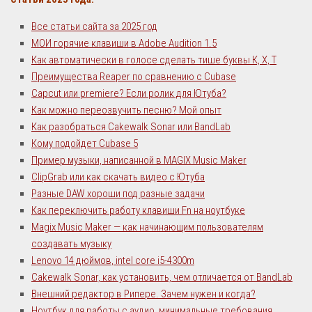
Все статьи сайта за 2025 год
МОИ горячие клавиши в Adobe Audition 1.5
Как автоматически в голосе сделать тише буквы К, Х, Т
Преимущества Reaper по сравнению с Cubase
Сapcut или premiere? Если ролик для Ютуба?
Как можно переозвучить песню? Мой опыт
Как разобраться Cakewalk Sonar или BandLab
Кому подойдет Cubase 5
Пример музыки, написанной в MAGIX Music Maker
ClipGrab или как скачать видео с Ютуба
Разные DAW хороши под разные задачи
Как переключить работу клавиши Fn на ноутбуке
Magix Music Maker — как начинающим пользователям
создавать музыку
Lenovo 14 дюймов, intel core i5-4300m
Cakewalk Sonar, как установить, чем отличается от BandLab
Внешний редактор в Рипере. Зачем нужен и когда?
Ноутбук для работы с аудио, минимальные требования