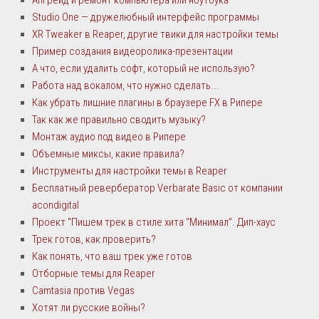
Апгрейд и ремонт компьютера или ноутбука
Studio One — дружелюбный интерфейс программы
XR Tweaker в Reaper, другие твики для настройки темы
Пример создания видеоролика-презентации
А что, если удалить софт, который не использую?
Работа над вокалом, что нужно сделать...
Как убрать лишние плагины в браузере FX в Рипере
Так как же правильно сводить музыку?
Монтаж аудио под видео в Рипере
Объемные миксы, какие правила?
Инструменты для настройки темы в Reaper
Бесплатный ревербератор Verbarate Basic от компании
acondigital
Проект "Пишем трек в стиле хита “Минимал”. Дип-хаус
Трек готов, как проверить?
Как понять, что ваш трек уже готов
Отборные темы для Reaper
Camtasia против Vegas
Хотят ли русские войны?