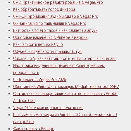
07-2. Практическое редактирование в Vegas Pro
Как обрабатывать голос диктора
07-1-Синхронизация аудио и видео в Vegas Pro
06-Навигация по тайм-линии в Vegas Pro
Битность: что это такое и как влияет на звук?
Основные изменения в Рипере 7 версии
Как написать песню в Суно
Odysee — видеохостинг, аналог Ютуб
Cubase 15 AI, как активировать, если потеряна лицензия
Настройка выделения времени в Рипере, меняем
прозрачность
05-Триммер в Vegas Pro 2026
Обновление Windows c помощью MediaCreationTool_22H2
Статистика и сканирование частотного анализа в Adobe
Audition CS6
Vegas 2026 и мои первые впечатления
Как выжать максимум из Audition CC на твоем железе. О
настройках
Файлы peaks в Рипере