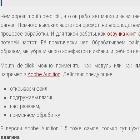
Чем хорош mouth de-click , что он работает мягко и вычищает
сигнал. Немного высоких частот он срежет, но впоследстви
процессе обработки. И для такой работы, как
озвучка книг
,
потерей частот. Её практически нет. Обрабатываем файл
образом, мы убрали много артефактов и избавили себя он не
Mouth de-click можно применять, как модуль или как
пл
например в
Adobe Audition
. Действия следующие.
oткрываем файл
подгружаем плагин,
настраиваем,
применяем обработку.
В версии Adobe Audition 1.5 тоже самое, только тут нуж
плагина
.