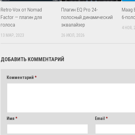
Retro-Vox от Nomad
Плагин EQ Pro 24-
Maag 
Factor — плагин для
полосный динамический
6-пол
голоса
эквалайзер
4 НОЯ, 
13 МАР, 2023
26 ИЮЛ, 2026
ДОБАВИТЬ КОММЕНТАРИЙ
Комментарий
*
Имя
*
Email
*