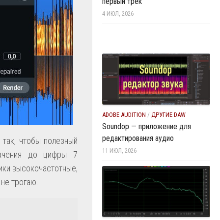
первый трек
4 ИЮЛ, 2026
ADOBE AUDITION
/
ДРУГИЕ DAW
Soundop — приложение для
редактирования аудио
 так, чтобы полезный
11 ИЮЛ, 2026
начения до цифры 7
лики высокочастотные,
 не трогаю.