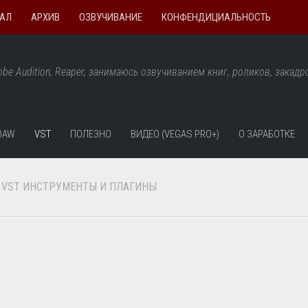
НАЛ
АРХИВ
ОЗВУЧИВАНИЕ
КОНФЕНДИЦИАЛЬНОСТЬ
be Audition, Reaper, занимаюсь озвучиванием книг, роликов, закад
DAW
VST
ПОЛЕЗНО
ВИДЕО (VEGAS PRO+)
О ЗАРАБОТКЕ
VST ИНСТРУМЕНТЫ И ПЛАГИНЫ