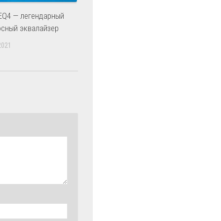
EQ4 — легендарный
осный эквалайзер
2021