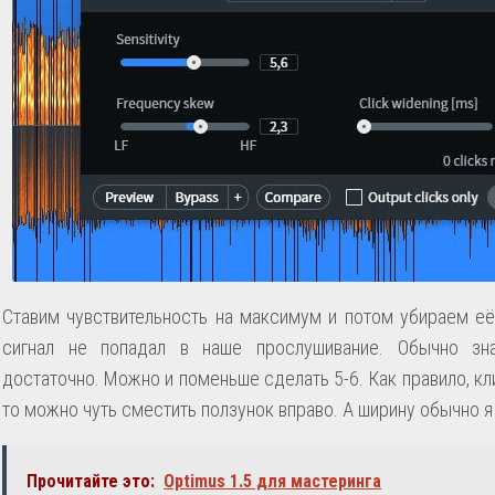
Ставим чувствительность на максимум и потом убираем её
сигнал не попадал в наше прослушивание. Обычно з
достаточно. Можно и поменьше сделать 5-6. Как правило, к
то можно чуть сместить ползунок вправо. А ширину обычно я
Прочитайте это:
Optimus 1.5 для мастеринга