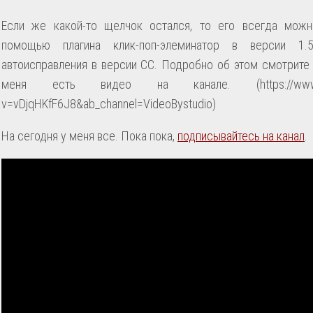
Если же какой-то щелчок остался, то его всегда мож
помощью плагина клик-поп-элеминатор в версии 
автоисправления в версии CC. Подробно об этом смотрите 
меня есть видео на канале. (https://www.yo
v=vDjqHKfF6J8&ab_channel=VideoBystudio)
На сегодня у меня все. Пока пока,
подписывайтесь на канал
.