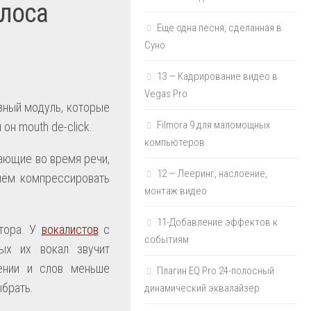
олоса
Еще одна песня, сделанная в
Суно
13 — Кадрирование видео в
Vegas Pro
зный модуль, которые
Filmora 9 для маломощных
он mouth de-click.
компьютеров
кающие во время речи,
12 — Лееринг, наслоение,
чнём компрессировать
монтаж видео
11-Добавление эффектов к
ктора. У
вокалистов
с
событиям
ых их вокал звучит
ении и слов меньше
Плагин EQ Pro 24-полосный
ыбрать.
динамический эквалайзер