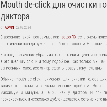
Mouth de-click для очистки г
диктора
ОТ
ADMIN
· 28.02.2024
В арсенале такой программы, как
Izotop RX
есть очень поле
практически всегда нужен при работе с голосом. Называется 
Его предназначение убрать из голоса клики и щелчки, возни
а это щелчки, слюни и тому подобное. Как только мы на
записанный голос, все эти артефакты сразу станут слышны.
Обычно mouth de-click применяют для очистки голоса ди
такими щелчками и кликами меньше проблем. Во-перв
максимум 3 минуты, а не 30, как у диктора. И при п
произноситься, и несколько дублей делается, есть из чего в