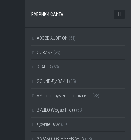
РУБРИКИ САЙТА
ADOBE AUDITION
(51)
CUBASE
(29)
REAPER
(63)
SOUND-ДИЗАЙН
(25)
VST инструменты и плагины
(28)
ВИДЕО (Vegas Pro+)
(53)
Другие DAW
(39)
ЗАРАБОТОК МУЗЫКАНТА
(28)