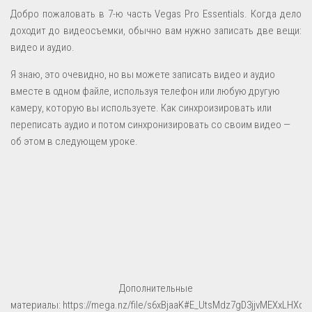
Полезно
Добро пожаловать в 7-ю часть Vegas Pro Essentials. Когда дело
ВИДЕО (Vegas Pro+)
доходит до видеосъемки, обычно вам нужно записать две вещи:
видео и аудио.
О ЗАРАБОТКЕ
Я знаю, это очевидно, но вы можете записать видео и аудио
УСТРОЙСТВО МУЗЫКИ
вместе в одном файле, используя телефон или любую другую
SOUND-ДИЗАЙН
камеру, которую вы используете. Как синхроизировать или
переписать аудио и потом синхронизировать со своим видео —
об этом в следующем уроке.
Дополнительные
материалы: https://mega.nz/file/s6xBjaaK#E_UtsMdz7gD3jjvMEXxLHX