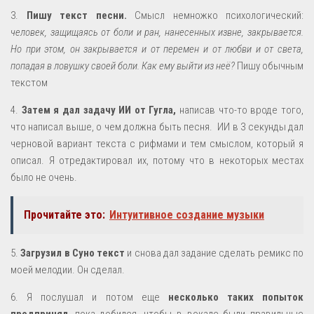
3.
Пишу текст песни.
Смысл немножко психологический:
человек, защищаясь от боли и ран, нанесенных извне, закрывается.
Но при этом, он закрывается и от перемен и от любви и от света,
попадая в ловушку своей боли. Как ему выйти из неё?
Пишу обычным
текстом
4.
Затем я дал задачу ИИ от Гугла,
написав что-то вроде того,
что написал выше, о чем должна быть песня. ИИ в 3 секунды дал
черновой вариант текста с рифмами и тем смыслом, который я
описал. Я отредактировал их, потому что в некоторых местах
было не очень.
Прочитайте это:
Интуитивное создание музыки
5.
Загрузил в Суно текст
и снова дал задание сделать ремикс по
моей мелодии. Он сделал.
6. Я послушал и потом еще
несколько таких попыток