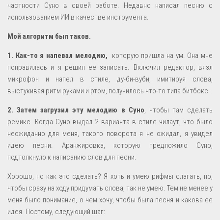
Полезно
частности Суно в своей работе. Недавно написал песню с
использованием ИИ в качестве инструмента.
ВИДЕО (Vegas Pro+)
Мой алгоритм был таков.
О ЗАРАБОТКЕ
1. Как-то я напевал мелодию,
которую пришла на ум. Она мне
УСТРОЙСТВО МУЗЫКИ
понравилась и я решил ее записать. Включил редактор, вязл
SOUND-ДИЗАЙН
микрофон и напел в стиле, ду-би-вуби, имитируя слова,
выстукивая ритм руками и ртом, получилось что-то типа битбокс.
2. Затем загрузил эту мелодию в Суно
, чтобы там сделать
ремикс. Когда Суно выдал 2 варианта в стиле чилаут, что было
неожиданно для меня, такого поворота я не ожидал, я увидел
идею песни. Аранжировка, которую предложило Суно,
подтолкнуло к написанию слов для песни.
Хорошо, но как это сделать? Я хоть и умею рифмы слагать, но,
чтобы сразу на ходу придумать слова, так не умею. Тем не менее у
меня было понимание, о чем хочу, чтобы была песня и какова ее
идея. Поэтому, следующий шаг: