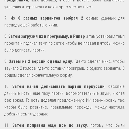
предпринял
, пока добился, чтобы в вокале были правильные
ударения и переписал в некоторых местах текст.
7.
Из 8 разных вариантов выбрал 2
самых удачных для
последующей работы с ними.
8.
Затем загрузил их в программу, в Рипер
и там установил темп
проекта и подгнал темп по сетке чтобы не плавал и чтобы можно
было дописать партии.
9.
Затем из 2 версий сделал одну
. Где-то сделал микс, чтобы
звучало 2 голоса, где-то оставил проигрыш с одного варианта. В
общем сделал окончательную форму.
10.
Затем начал дописывать партии перкуссии
, басовые
длинные ноты, еще пару партий, вспомогательные звуки, и спел
бек вокал. То есть доделал предложенную ИИ аранжировку так,
чтобы было развитие, правильные переходы между частями,
добавил семпл ударных.
11.
Затем поправил еще все по звуку
, потому что были