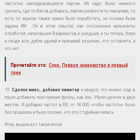
частотно накладывавшиеся партии. Их надо было немного
срезать, где-то басов добавить, партии развести по панораме, то
есть со звуком также нужно было поработать, но основа была
задана ИИ. Он в этом смысле, как сессионные музыканты
отработал, записавшие 8 вариантов и ушедших, а ты теперь, бери
и своди все, дубли удаляй и принимай решение, что оставлять, а
что нет.
Прочитайте это:
Суно. Первое знакомство и первый
трек
12.
Сделал микс, добавил лимитер
и увидел, что можно еще в
паузе добавить повторение фразы, как эхо. Убрал щелчок в двух
местах. И добавил частот в RX, от 18 000, чтобы частотно было
без провалов и было похоже, что это студийная запись.
Итак, вышла вот такая песня.