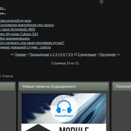
е...
ьи...
классической музыке
сположения микрофонов при записи
о такое Интерфейс MIDI
део обучение Cubase SX3
бор аранжировщика
чего начинать или какая программа лучше?
здание домашней студии - советы
<<
Первая
<
Предыдущая
1
2
3
4
5
6
7
8
9
10
Следующая
>
Последняя
>>
Страница 10 из 12.
Статьи
Новые треки на Аудиоджангл!
Получит