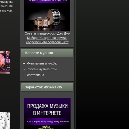
минимума
оложения
 глухой:
Советы и видеоуроки Джо Джо
Майера "Секретное оружие
современного барабанщика"
Новости музыки
Музыкальный ликбез
Советы музыкантам
Фортепиано
Заработок музыканту