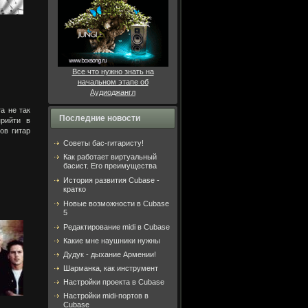
Все что нужно знать на
начальном этапе об
Аудиоджангл
а не так
Последние новости
прийти в
ов гитар
Советы бас-гитаристу!
Как работает виртуальный
басист. Его преимущества
История развития Cubase -
кратко
Новые возможности в Cubase
5
Редактирование midi в Cubase
Какие мне наушники нужны
Дудук - дыхание Армении!
Шарманка, как инструмент
Настройки проекта в Cubase
Настройки midi-портов в
Cubase