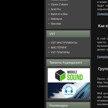
и может 
Уроки Cubase
будут н
Acid Pro
подчинят
Подробне
Band-in-a-Box
Melodyne
Wavelab
Как 
VST
В этой 
проста,
VST ИНСТРУМЕНТЫ
музыкал
МАСТЕРИНГ
делает 
VST ПЛАГИНЫ
Подробне
Треки на Аудиоджангл
Груп
Песня, 
Was Your
сложилос
Мой луч
дар Бож
мгновен
нехожен
Рекомендую