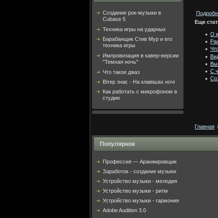
Создание рок-музыки в
Подробне
Cubase 5
Еще стат
Техника игры на ударных
О 
Барабанщик Стив Мур и его
Ра
техника игры
Чт
Импровизация в кавер-версии
Ви
"Темная ночь"
Вы
C 
Что такое джаз
Со
Вітер знає - На клавішах ночі
Как работать с микрофоном в
студии
Главная
Популярное
Профессия — Аранжировщик
Заработок - создание музыки
Устройство музыки - мелодия
Устройство музыки - ритм
Устройство музыки - гармония
Adobe Audition 3.0