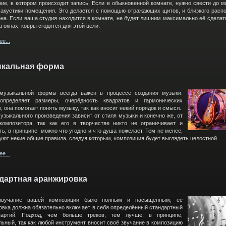
ие, в котором происходит запись. Если в обыкновенной комнате, нужно свести до 
 акустики помещения. Это делается с помощью отражающих щитов, и близкого расп
на. Если ваша студия находится в комнате, не будет лишним максимально её сделать
 окнах, ковры сгодятся для этой цели.
е...
кальная форма
музыкальной формы всегда важен в процессе создания музыки.
определяет размеры, очерёдность квадратов и гармонических
, она помогает понять музыку, так как вносит некий порядок и смысл.
узыкального произведения зависит от стиля музыки и конечно же, от
композитора, так как его в творчестве никто не ограничивает и
ь, в принципе можно что угодно и что душа пожелает. Тем не менее,
ют некие общие правила, следуя которым, композиция будет выглядеть целостной.
е...
дартная аранжировка
звучание вашей композиции было полным и насыщенным, её
овка должна обязательно включает в себя определённый стандартный
партий. Подход, чем больше треков, тем лучше, в принципе,
льный, так как любой инструмент вносит своё звучание в композицию