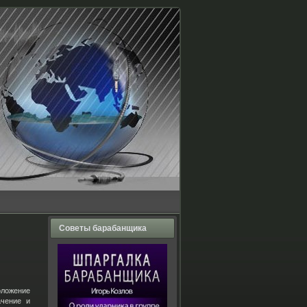
Советы барабанщика
оложение
ачение и