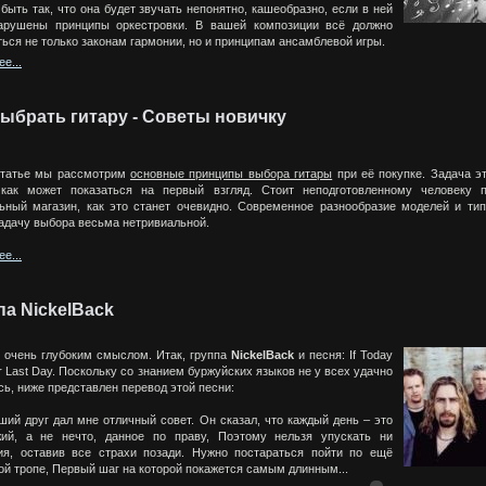
быть так, что она будет звучать непонятно, кашеобразно, если в ней
арушены принципы оркестровки. В вашей композиции всё должно
ься не только законам гармонии, но и принципам ансамблевой игры.
е...
выбрать гитару - Советы новичку
статье мы рассмотрим
основные принципы выбора гитары
при её покупке. Задача эт
 как может показаться на первый взгляд. Стоит неподготовленному человеку 
ьный магазин, как это станет очевидно. Современное разнообразие моделей и тип
задачу выбора весьма нетривиальной.
е...
па NickelBack
с очень глубоким смыслом. Итак, группа
NickelBack
и песня: If Today
 Last Day. Поскольку со знанием буржуйских языков не у всех удачно
ь, ниже представлен перевод этой песни:
ший друг дал мне отличный совет. Он сказал, что каждый день – это
ий, а не нечто, данное по праву, Поэтому нельзя упускать ни
ия, оставив все страхи позади. Нужно постараться пойти по ещё
ой тропе, Первый шаг на которой покажется самым длинным...