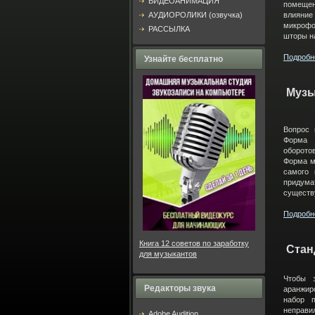
ВИДЕОАНИМАЦИЯ
помещен
АУДИОРОЛИКИ (озвучка)
влияние
микрофо
РАССЫЛКА
шторы на
Подробне
Узнайте бесплатно
Музы
Вопрос 
Форма 
оборотов
Форма м
самого 
придумат
существу
Подробне
Книга 12 советов по заработку
Стан
для музыкантов
Чтобы 
Редакторы звука
аранжир
набор 
неправи
Adobe Audition