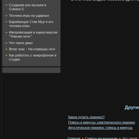
Создание рок-музыки в
Cubase 5
Техника игры на ударных
Барабанщик Стив Мур и его
техника игры
Импровизация в кавер-версии
"Темная ночь"
Что такое джаз
Вітер знає - На клавішах ночі
Как работать с микрофоном в
студии
Други
Какое купить пианино?
Плюсы и минусы электрического пианино
Акустическое пианино: плюсы и минусы
Главная
Советы музыкантам
Что такое 