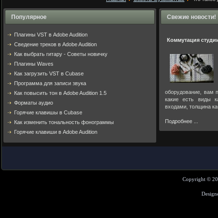
Популярное
Свежие новости!
Плагины VST в Adobe Audition
Коммутация студи
Cведение треков в Adobe Audition
Как выбрать гитару - Советы новичку
Плагины Waves
Как загрузить VST в Cubase
Программа для записи звука
оборудование, вам п
Как повысить тон в Adobe Audition 1.5
какие есть виды к
Форматы аудио
входами, толщина ка
Горячие клавишы в Cubase
Подробнее ...
Как изменить тональность фонограммы
Горячие клавиши в Adobe Audition
Copyright © 2
Design