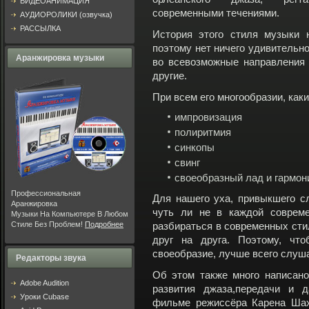
ВИДЕОАНИМАЦИЯ
современными течениями.
АУДИОРОЛИКИ (озвучка)
РАССЫЛКА
История этого стиля музыки 
поэтому нет ничего удивительно
Аранжировка музыки
во всевозможные направления 
другие.
При всем его многообразии, как
импровизация
полиритмия
синкопы
свинг
своеобразный лад и гармон
Профессиональная
Для нашего уха, привыкшего 
Аранжировка
чуть ли не в каждой совреме
Музыки На Компьютере В Любом
Стиле Без Проблем!
Подробнее
разбираться в современных стил
друг на друга. Поэтому, что
своеобразие, лучше всего слуша
Редакторы звука
Об этом также много написано
Adobe Audition
развития джаза,передачи и 
Уроки Cubase
фильме режиссёра Карена Шах