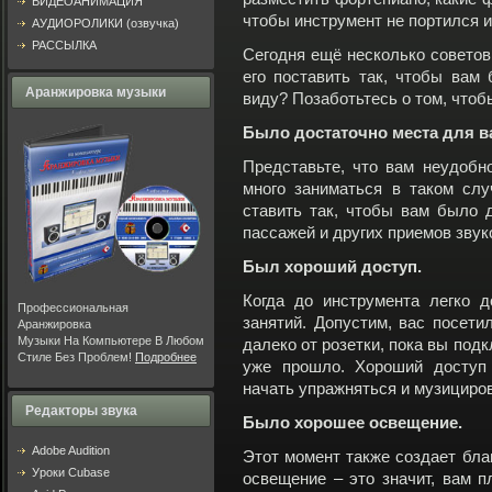
ВИДЕОАНИМАЦИЯ
чтобы инструмент не портился и
АУДИОРОЛИКИ (озвучка)
РАССЫЛКА
Сегодня ещё несколько советов
его поставить так, чтобы вам
Аранжировка музыки
виду? Позаботьтесь о том, чтоб
Было достаточно места для в
Представьте, что вам неудобн
много заниматься в таком сл
ставить так, чтобы вам было 
пассажей и других приемов звук
Был хороший доступ.
Когда до инструмента легко д
Профессиональная
занятий. Допустим, вас посети
Аранжировка
Музыки На Компьютере В Любом
далеко от розетки, пока вы под
Стиле Без Проблем!
Подробнее
уже прошло. Хороший доступ 
начать упражняться и музициро
Редакторы звука
Было хорошее освещение.
Adobe Audition
Этот момент также создает бла
Уроки Cubase
освещение – это значит, вам п