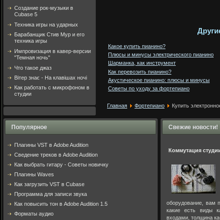
Создание рок-музыки в
Cubase 5
Техника игры на ударных
Други
Барабанщик Стив Мур и его
техника игры
Какое купить пианино?
Импровизация в кавер-версии
Плюсы и минусы электрического пианино
"Темная ночь"
Шарманка, как инструмент
Что такое джаз
Как перевозить пианино?
Вітер знає - На клавішах ночі
Акустическое пианино: плюсы и минусы
Как работать с микрофоном в
Советы по уходу за фортепиано
студии
Главная
Фортепиано
Купить электронное
Популярное
Свежие новости!
Плагины VST в Adobe Audition
Коммутация студи
Cведение треков в Adobe Audition
Как выбрать гитару - Советы новичку
Плагины Waves
Как загрузить VST в Cubase
Программа для записи звука
оборудование, вам п
Как повысить тон в Adobe Audition 1.5
какие есть виды к
Форматы аудио
входами, толщина ка