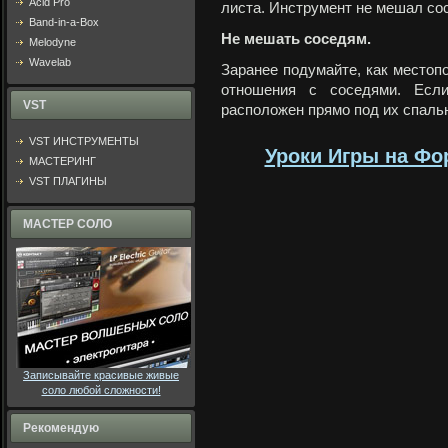
Acid Pro
листа. Инструмент не мешал со
Band-in-a-Box
Не мешать соседям.
Melodyne
Wavelab
Заранее подумайте, как местоп
отношения с соседями. Если
VST
расположен прямо под их спальн
VST ИНСТРУМЕНТЫ
Уроки Игры на Фо
МАСТЕРИНГ
VST ПЛАГИНЫ
МАСТЕР СОЛО
Записывайте красивые живые
соло любой сложности!
Рекомендую