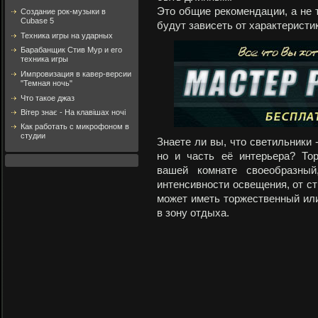
Это общие рекомендации, а не т
Создание рок-музыки в
Cubase 5
будут зависеть от характеристи
Техника игры на ударных
Барабанщик Стив Мур и его
техника игры
Импровизация в кавер-версии
"Темная ночь"
Что такое джаз
Вітер знає - На клавішах ночі
Как работать с микрофоном в
студии
Знаете ли вы, что светильники 
но и часть её интерьера? То
вашей комнате своеобразный
интенсивности освещения, от с
может иметь торжественный ил
в зону отдыха.