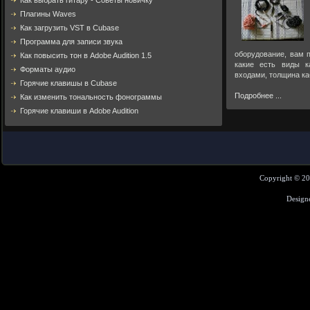
Как выбрать гитару - Советы новичку
Плагины Waves
Как загрузить VST в Cubase
Программа для записи звука
оборудование, вам п
Как повысить тон в Adobe Audition 1.5
какие есть виды к
Форматы аудио
входами, толщина ка
Горячие клавишы в Cubase
Подробнее ...
Как изменить тональность фонограммы
Горячие клавиши в Adobe Audition
Copyright © 2
Design