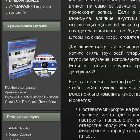
ВИДЕОАНИМАЦИЯ
влияет на само её звучание.
АУДИОРОЛИКИ (озвучка)
происходит запись. Если в 
РАССЫЛКА
минимума влияние акустик
отражающих щитов, и близкого 
Аранжировка музыки
находится в комнате, не буде
шторы на окнах, ковры сгодятся
Для записи гитары лучше испол
хотите снять звук всей гитар
глубокое звучание, используйте
Если вы хотите получить яр
диафрагмой.
Как расположить микрофон? З
чтобы найти нужное вам звуч
Профессиональная
Аранжировка
может сильно изменить качество
Музыки На Компьютере В Любом
и советов:
Стиле Без Проблем!
Подробнее
Поставьте микрофон на расс
см ниже места, где наход
Редакторы звука
настроить направление 
отверстие -получите полн
Adobe Audition
микрофон в сторону грифа
Уроки Cubase
гитары.