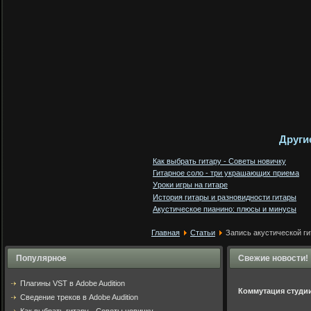
Други
Как выбрать гитару - Советы новичку
Гитарное соло - три украшающих приема
Уроки игры на гитаре
История гитары и разновидности гитары
Акустическое пианино: плюсы и минусы
Главная
Статьи
Запись акустической г
Популярное
Свежие новости!
Плагины VST в Adobe Audition
Коммутация студи
Cведение треков в Adobe Audition