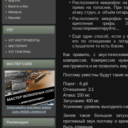
Acid Pro
Расположите микрофон на 
Band-in-a-Box
прямо на голосник. При т
атаку струн, и объём гитар
Melodyne
Wavelab
Расположите микрофон н
крепления грифа. З
поэкспериментируйте...
VST
Ещё один способ, если у 
VST ИНСТРУМЕНТЫ
его по отношению к гита
слушателя то есть боком.
МАСТЕРИНГ
VST ПЛАГИНЫ
Как правило, с акустическим
компрессия. Компрессия нуж
МАСТЕР СОЛО
инструмента и не позволить ему
Поэтому уместны будут такие н
Порог: - 6 дб
Отношение: 3:1
Атака: 150 мс
Затухание: 400 мс
Усиление: уровень выходного с
Записывайте красивые живые
соло любой сложности!
Зачем такое большое затух
протяжный звук поэтому и врем
Рекомендую
быть длинным.