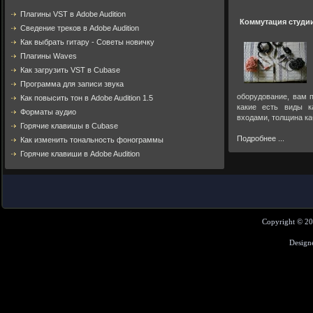
Плагины VST в Adobe Audition
Коммутация студи
Cведение треков в Adobe Audition
Как выбрать гитару - Советы новичку
Плагины Waves
Как загрузить VST в Cubase
Программа для записи звука
оборудование, вам п
Как повысить тон в Adobe Audition 1.5
какие есть виды к
Форматы аудио
входами, толщина ка
Горячие клавишы в Cubase
Подробнее ...
Как изменить тональность фонограммы
Горячие клавиши в Adobe Audition
Copyright © 2
Design