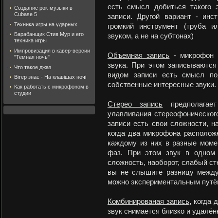
есть смысл добиться такого 
Создание рок-музыки в
Cubase 5
записи. Другой вариант - инс
Техника игры на ударных
громкий инструмент (труба 
Барабанщик Стив Мур и его
звуком, а не на субтонах)
техника игры
Импровизация в кавер-версии
Объемная запись
- микрофон н
"Темная ночь"
звука. При этом записываются
Что такое джаз
видом записи есть смысл пол
Вітер знає - На клавішах ночі
собственные интересные звуки.
Как работать с микрофоном в
студии
Стерео запись
предполагает
улавливания стереофонического
записи есть свои сложности, н
когда два микрофона расположе
каждому из них в разные моме
фаз. При этом звук в одном 
сложность, наоборот, слабый ст
вы не слышите разницу между
можно экспериментальным путё
Комбинированая запись
,
когда д
звук снимается близко и удалён