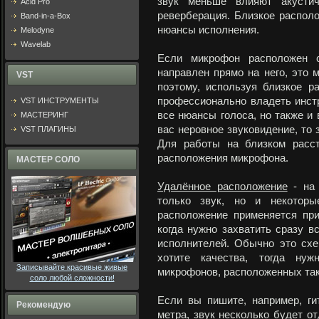
звук меньше влияют акустич
Acid Pro
реверберация. Близкое распол
Band-in-a-Box
нюансы исполнения.
Melodyne
Wavelab
Если микрофон расположен с
направлен прямо на него, это 
VST
поэтому, используя близкое р
профессионально владеть инст
VST ИНСТРУМЕНТЫ
все нюансы голоса, но также и 
МАСТЕРИНГ
вас неровное звуковидение, то 
VST ПЛАГИНЫ
Для работы на близком расст
расположения микрофона.
МАСТЕР СОЛО
Удалённое расположение
- на 
только звук, но и некоторы
расположение применяется при
когда нужно захватить сразу в
исполнителей. Обычно это схе
хотите качества, тогда нуж
Записывайте красивые живые
микрофонов, расположенных так
соло любой сложности!
Если вы пишите, например, ги
Рекомендую
метра, звук несколько будет о