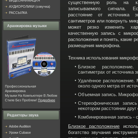
ВИДЕОАНИМАЦИЯ
существенную роль на ка
АУДИОРОЛИКИ (озвучка)
записываемого сигнала. Е
РАССЫЛКА
расстояние от источника з
сантиметров или повернуть микр
Аранжировка музыки
может резко изменить хар
качественную запись с микро
расположения и понять, какие р
размещения микрофона.
Техника использования микроф
Близкое расположение
сантиметрах от источника з
Удалённое расположение. 
около одного метра от источ
Профессиональная
Аранжировка
Объемная запись. Микрофон
Музыки На Компьютере В Любом
Стиле Без Проблем!
Подробнее
Стереофоническая запис
некотором расстоянии друг 
Редакторы звука
Комбинированная запись -
Близкое расположение
использ
Adobe Audition
богатство звучания инструмен
Уроки Cubase