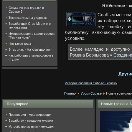
REVerence - 
Создание рок-музыки в
Cubase 5
Слабым местом 
Техника игры на ударных
их наборе не хв
Барабанщик Стив Мур и его
эту ошибку ис
техника игры
библиотеку, включающую свыш
Импровизация в кавер-версии
"Темная ночь"
условиях.
Что такое джаз
Более наглядно и доступно
Вітер знає - На клавішах ночі
Романа Борнысова «
Создани
Как работать с микрофоном в
студии
Други
История развития Cubase - кратко
Главная
Уроки Cubase
Новые возможнос
Популярное
Новые треки на 
Профессия - Аранжировщик
Заработок - создание музыки
Устройство музыки - мелодия