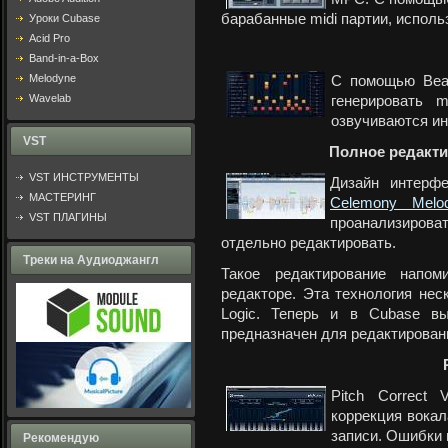
барабанные midi партии, исполь
Уроки Cubase
Acid Pro
Band-in-a-Box
Melodyne
С помощью Beat
Wavelab
генерировать 
озвучиваются ин
VST
Полное редакти
VST ИНСТРУМЕНТЫ
Дизайн интерфе
МАСТЕРИНГ
Celemony Melo
VST ПЛАГИНЫ
проанализироват
отдельно редактировать.
Треки на Аудиоджангл
Такое редактирование напо
редакторе. Эта технология не
Logic. Теперь и в Cubase вы
предназначен для редактирован
Pitch Correct
коррекция вокал
записи. Ошибки 
Рекомендую