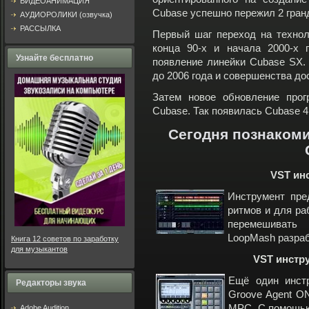
ВИДЕОАНИМАЦИЯ
Cubase успешно пережил 2 гран
АУДИОРОЛИКИ (озвучка)
РАССЫЛКА
Первый шаг переход на технол
конца 90-х и начала 2000-х 
Узнайте бесплатно
появление линейки Cubase SX.
до 2006 года и совершенства до
Затем новое обновление прог
Cubase. Так появилась Cubase 4
Сегодня познакоми
VST ин
Инструмент пре
ритмов и для ра
перемешивать
LoopMash разраб
Книга 12 советов по заработку
для музыкантов
VST инстр
Ещё один инс
Редакторы звука
Groove Agent ON
MPC. С помощью
Adobe Audition