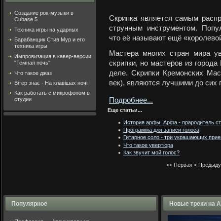
Создание рок-музыки в
Скрипка является самым расп
Cubase 5
струнным инструментом. Попу
Техника игры на ударных
что её называют ещё «королевой
Барабанщик Стив Мур и его
техника игры
Мастера многих стран мира у
Импровизация в кавер-версии
скрипки, но мастеров из города
"Темная ночь"
деле. Скрипки Кремонских Маст
Что такое джаз
век), являются лучшими до сих 
Вітер знає - На клавішах ночі
Как работать с микрофоном в
студии
Подробнее...
Еще статьи...
История арфы. Арфа - прародитель с
Программа для записи голоса
Гитарное соло - три украшающих при
Что такое увертюра
Как звучит мой голос?
<<
Первая
<
Предыд
Популярное
Новые треки на 