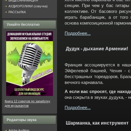
ВИДЕОАНИМАЦИЯ
секции. При чем у бас гитары
АУДИОРОЛИКИ (озвучка)
коллективе. От басового рисун
РАССЫЛКА
играть барабанщик, а от того
основа композиционной гармони
Узнайте бесплатно
Подробнее...
Дудук - дыхание Армении!
Франция ассоциируется в наш
Эйфелевой башней, Чехия - с
бесстрашных тореадоров, Браз
вечного карнавала.
А если вас спросят, где нахо
она сокрыта в звуках дудука, - н
Книга 12 советов по заработку
для музыкантов
Подробнее...
Редакторы звука
Шарманка, как инструмент
Adobe Audition