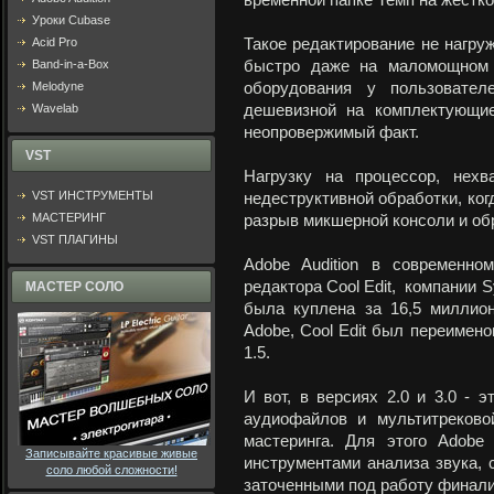
временной папке Темп на жестко
Уроки Cubase
Acid Pro
Такое редактирование не нагруж
Band-in-a-Box
быстро даже на маломощном к
Melodyne
оборудования у пользовате
Wavelab
дешевизной на комплектующие
неопровержимый факт.
VST
Нагрузку на процессор, нех
VST ИНСТРУМЕНТЫ
недеструктивной обработки, ког
МАСТЕРИНГ
разрыв микшерной консоли и об
VST ПЛАГИНЫ
Adobe Audition в современно
редактора Cool Edit, компании Sy
МАСТЕР СОЛО
была куплена за 16,5 миллио
Adobe, Cool Edit был переименов
1.5.
И вот, в версиях 2.0 и 3.0 - 
аудиофайлов и мультитреково
мастеринга. Для этого Adobe
Записывайте красивые живые
инструментами анализа звука, 
соло любой сложности!
заточенными под работу финали