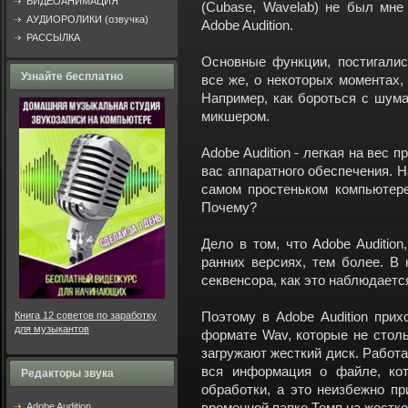
ВИДЕОАНИМАЦИЯ
(Cubase, Wavelab) не был мне 
АУДИОРОЛИКИ (озвучка)
Adobe Audition.
РАССЫЛКА
Основные функции, постигалис
Узнайте бесплатно
все же, о некоторых моментах, 
Например, как бороться с шума
микшером.
Adobe Audition - легкая на вес
вас аппаратного обеспечения. Н
самом простеньком компьютере
Почему?
Дело в том, что Adobe Audition
ранних версиях, тем более. В 
секвенсора, как это наблюдается
Книга 12 советов по заработку
Поэтому в Adobe Audition прих
для музыкантов
формате Wav, которые не столь
загружают жесткий диск. Работа
вся информация о файле, кот
Редакторы звука
обработки, а это неизбежно при
Adobe Audition