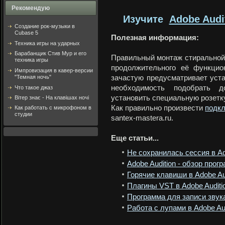
Рекомендую
Изучите
Adobe Audi
Создание рок-музыки в
Cubase 5
Полезная информация:
Техника игры на ударных
Барабанщик Стив Мур и его
Правильный монтаж стиральной м
техника игры
продолжительного её функцио
Импровизация в кавер-версии
"Темная ночь"
зачастую предусматривает уста
необходимость подобрать 
Что такое джаз
установить специальную розетк
Вітер знає - На клавішах ночі
Как правильно произвести
подк
Как работать с микрофоном в
студии
santex-mastera.ru.
Еще статьи...
Не сохранилась сессия в Ad
Adobe Audition - обзор прог
Горячие клавиши в Adobe Au
Плагины VST в Adobe Auditi
Программа для записи звук
Работа с лупами в Adobe Aud