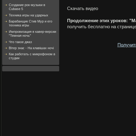
Создание рок-музыки в
Скачать видео
Cubase 5
Техника игры на ударных
Продолжение этих уроков: "Мас
Барабанщик Стив Мур и его
техника игры
получить бесплатно на странице
Импровизация в кавер-версии
"Темная ночь"
Что такое джаз
Получит
Вітер знає - На клавішах ночі
Как работать с микрофоном в
студии