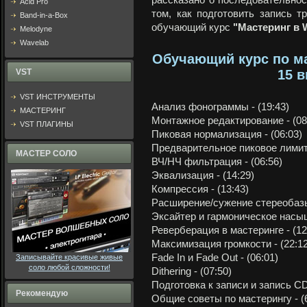
рассказано о последовательнос
Acid Pro
том, как подготовить запись т
Band-in-a-Box
обучающий курс
"Мастеринг в 
Melodyne
Wavelab
Обучающий курс по ма
VST
15 в
VST ИНСТРУМЕНТЫ
Анализ фонограммы - (19:43)
МАСТЕРИНГ
Монтажное редактирование - (08
VST ПЛАГИНЫ
Пиковая нормализация - (06:03)
Предварительное пиковое лимити
МАСТЕР СОЛО
ВЧ/НЧ фильтрация - (06:56)
Эквализация - (14:29)
Компрессия - (13:43)
Расширение/сужение стереобазы 
Эксайтер и гармоническое насыщ
Реверберация в мастеринге - (12
Максимизация громкости - (22:12
Fade In и Fade Out - (06:01)
Записывайте красивые живые
соло любой сложности!
Dithering - (07:50)
Подготовка к записи и запись CD 
Рекомендую
Общие советы по мастерингу - (6