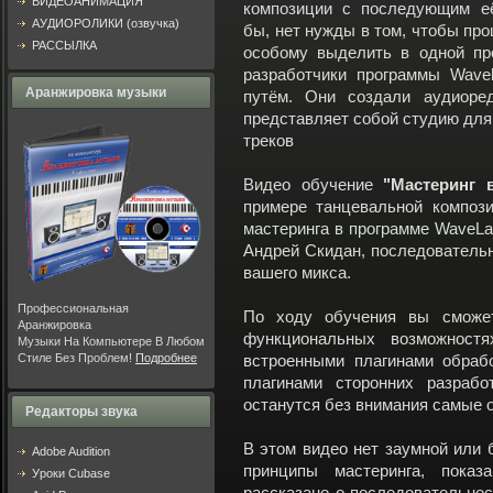
ВИДЕОАНИМАЦИЯ
композиции с последующим её
АУДИОРОЛИКИ (озвучка)
бы, нет нужды в том, чтобы про
РАССЫЛКА
особому выделить в одной пр
разработчики программы Wave
Аранжировка музыки
путём. Они создали аудиоред
представляет собой студию для
треков
Видео обучение
"Мастеринг
примере танцевальной композ
мастеринга в программе WaveLa
Андрей Скидан, последовательн
вашего микса.
Профессиональная
По ходу обучения вы сможет
Аранжировка
функциональных возможностя
Музыки На Компьютере В Любом
Стиле Без Проблем!
Подробнее
встроенными плагинами обрабо
плагинами сторонних разрабо
останутся без внимания самые 
Редакторы звука
В этом видео нет заумной или 
Adobe Audition
принципы мастеринга, показ
Уроки Cubase