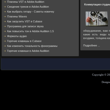
Плагины VST в Adobe Audition
Коммутация студи
Cведение треков в Adobe Audition
Как выбрать гитару - Советы новичку
Плагины Waves
Как загрузить VST в Cubase
Программа для записи звука
оборудование, вам п
Как повысить тон в Adobe Audition 1.5
какие есть виды к
Форматы аудио
входами, толщина ка
Горячие клавишы в Cubase
Подробнее ...
Как изменить тональность фонограммы
Горячие клавиши в Adobe Audition
Copyright © 2
Design