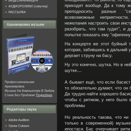
ВИДЕОАНИМАЦИЯ
приходят вообще. Да к тому ж
АУДИОРОЛИКИ (озвучка)
преподносить разные "с
РАССЫЛКА
всевозможные неприятности
нежелания настроить свои инстр
Аранжировка музыки
разобрать, что там гудит", и 
попытке показать ему "офигенн
На концерте же этот буйный 
которая, забившись в дальний 
дергает струну на басу.
Ну это конечно, шутка. Но в не
шутке....
А бывает ещё, что если басист
Профессиональная
Аранжировка
то обязательно думает, что он 
Музыки На Компьютере В Любом
Да трудно найти хорошего баси
Стиле Без Проблем!
Подробнее
чтобы с ритмом, у него было в
проблемы
Редакторы звука
Но реальность такова, что ни
Adobe Audition
только в современной) музыке
Уроки Cubase
ипостаси. Бас очерчивает ритм