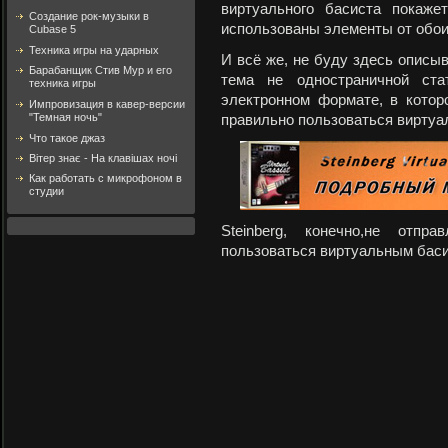
виртуального басиста покаже
Создание рок-музыки в
использованы элементы от обои
Cubase 5
Техника игры на ударных
И всё же, не буду здесь описыва
Барабанщик Стив Мур и его
тема не одностраничной ст
техника игры
электронном формате, в котор
Импровизация в кавер-версии
"Темная ночь"
правильно пользоваться виртуа
Что такое джаз
Вітер знає - На клавішах ночі
Как работать с микрофоном в
студии
Steinberg, конечно,не отп
пользоваться виртуальным баси