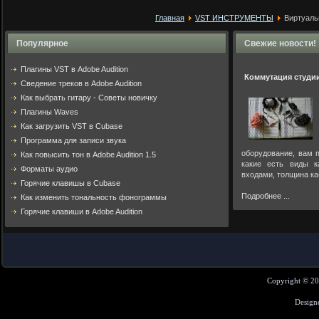
Главная
VST ИНСТРУМЕНТЫ
Виртуальны
Популярное
Свежие новости!
Плагины VST в Adobe Audition
Коммутация студи
Cведение треков в Adobe Audition
Как выбрать гитару - Советы новичку
Плагины Waves
Как загрузить VST в Cubase
Программа для записи звука
оборудование, вам п
Как повысить тон в Adobe Audition 1.5
какие есть виды к
Форматы аудио
входами, толщина ка
Горячие клавишы в Cubase
Подробнее ...
Как изменить тональность фонограммы
Горячие клавиши в Adobe Audition
Copyright © 2
Design