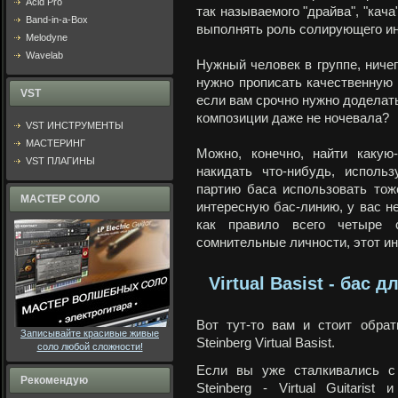
Acid Pro
так называемого "драйва", "кача
Band-in-a-Box
выполнять роль солирующего ин
Melodyne
Wavelab
Нужный человек в группе, ничег
нужно прописать качественную п
VST
если вам срочно нужно доделать
композиции даже не ночевала?
VST ИНСТРУМЕНТЫ
МАСТЕРИНГ
Можно, конечно, найти какую
VST ПЛАГИНЫ
накидать что-нибудь, исполь
партию баса использовать тож
МАСТЕР СОЛО
интересную бас-линию, у вас не
как правило всего четыре 
сомнительные личности, этот и
Virtual Basist - бас
Вот тут-то вам и стоит обра
Записывайте красивые живые
Steinberg Virtual Basist.
соло любой сложности!
Если вы уже сталкивались с 
Рекомендую
Steinberg - Virtual Guitaris