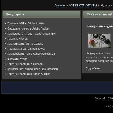
Главная
VST ИНСТРУМЕНТЫ
Мульти и
Популярное
Свежие новости!
Плагины VST в Adobe Audition
Коммутация студи
Cведение треков в Adobe Audition
Как выбрать гитару - Советы новичку
Плагины Waves
Как загрузить VST в Cubase
Программа для записи звука
оборудование, вам п
Как повысить тон в Adobe Audition 1.5
какие есть виды к
Форматы аудио
входами, толщина ка
Горячие клавишы в Cubase
Подробнее ...
Как изменить тональность фонограммы
Горячие клавиши в Adobe Audition
Copyright © 2
Design