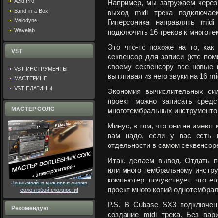
Acid Pro
Например, мы загружаем чере
Band-in-a-Box
выход midi трека подключ
Melodyne
Гиперсоника направлять mi
Wavelab
подключить 16 треков к многот
Это что-то похоже на то, как
VST
секвенсор для записи (кто по
своему секвенсору все новые 
VST ИНСТРУМЕНТЫ
вытягивая из него звуки на 16 mi
МАСТЕРИНГ
VST ПЛАГИНЫ
Экономия вычислительных сил
проект можно записать средс
МАСТЕР СОЛО
многотембральных инструменто
Минус, в том, что они не имеют 
вам надо, если у вас есть 
отдельности в самом секвенсор
Итак, делаем вывод. Отдать п
или много тембральному инструм
компьютер, почувствует, что ег
Записывайте красивые живые
проект много копий однотембра
соло любой сложности!
P.S. В Cubase SX3 подключен
Рекомендую
создание midi трека. Без ва