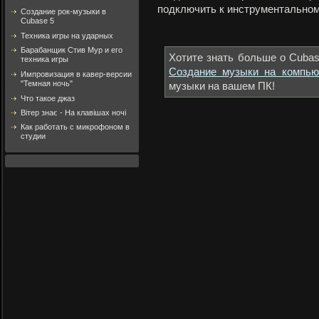
подключить к инструментальному 
Создание рок-музыки в
Cubase 5
Техника игры на ударных
Барабанщик Стив Мур и его
Хотите знать больше о Cuba
техника игры
Создание музыки на компью
Импровизация в кавер-версии
"Темная ночь"
музыки на вашем ПК!
Что такое джаз
Вітер знає - На клавішах ночі
Как работать с микрофоном в
студии