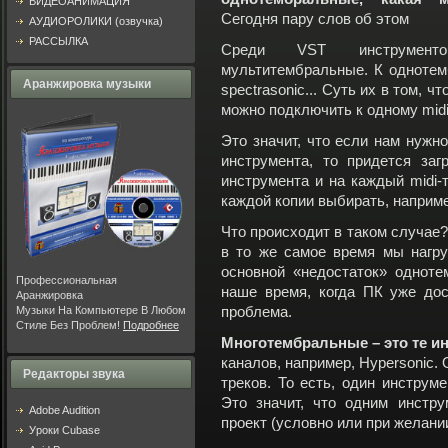
ВИДЕОАНИМАЦИЯ
Сегодня пару слов об этом
АУДИОРОЛИКИ (озвучка)
РАССЫЛКА
Среди VST инструмен
мультитембральные. К однотемб
Аранжировка музыки
spectrasonic... Суть их в том, ч
можно подключить к одному midi
Это значит, что если нам нужно
инструмента, то придется заг
инструмента и на каждый midi-
каждой копии выбирать, например
Что происходит в таком случае
в то же самое время мы нагру
основной «недостаток» одноте
Профессиональная
наше время, когда ПК уже дос
Аранжировка
Музыки На Компьютере В Любом
проблема.
Стиле Без Проблем!
Подробнее
Многотембральные – это те и
каналов, например, Hypersonic.
Редакторы звука
треков. То есть, один инструм
Это значит, что одним инстр
Adobe Audition
проект (условно или при желании
Уроки Cubase