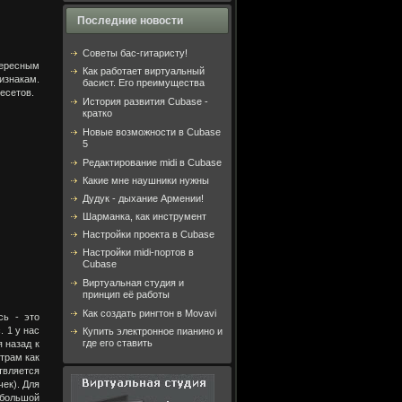
Последние новости
Советы бас-гитаристу!
тересным
Как работает виртуальный
изнакам.
басист. Его преимущества
есетов.
История развития Cubase -
кратко
Новые возможности в Cubase
5
Редактирование midi в Cubase
Какие мне наушники нужны
Дудук - дыхание Армении!
Шарманка, как инструмент
Настройки проекта в Cubase
Настройки midi-портов в
Cubase
Виртуальная студия и
принцип её работы
Как создать рингтон в Movavi
сь - это
 1 у нас
Купить электронное пианино и
где его ставить
я назад к
трам как
твляется
ек). Для
о большой