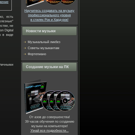
жение
Научитесь создавать на музыку
профессионального уровня
ко, есть
в стилях Рок и Хард-рок!
лезные"
стве, не
n Digital
Новости музыки
к в виде
Музыкальный ликбез
Советы музыкантам
Фортепиано
зличными
Создание музыки на ПК
От азов до совершенства!
39 часов
обучения по созданию
музыки на компьютере!
Узнай все подробности...