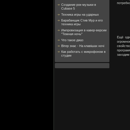
потребно
Создание рок-музыки в
Cubase 5
Техника игры на ударных
Барабанщик Стив Мур и его
техника игры
Импровизация в кавер-версии
"Темная ночь"
Ещё одн
Что такое джаз
огромное
Вітер знає - На клавішах ночі
свойств
програм
Как работать с микрофоном в
заходим 
студии