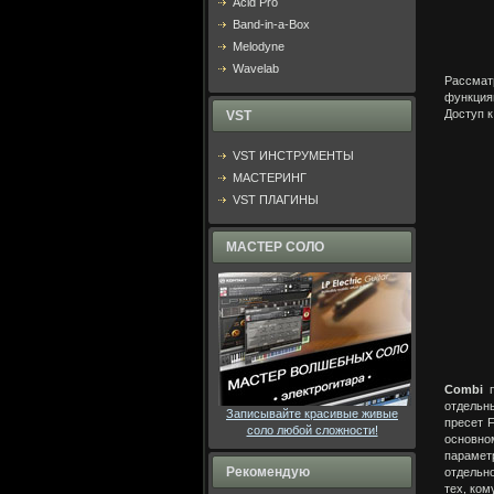
Acid Pro
Band-in-a-Box
Melodyne
Wavelab
Рассмат
функция
Доступ к
VST
VST ИНСТРУМЕНТЫ
МАСТЕРИНГ
VST ПЛАГИНЫ
МАСТЕР СОЛО
Combi
п
отдельны
Записывайте красивые живые
пресет F
соло любой сложности!
основном
парамет
Рекомендую
отдельно
тех, ком