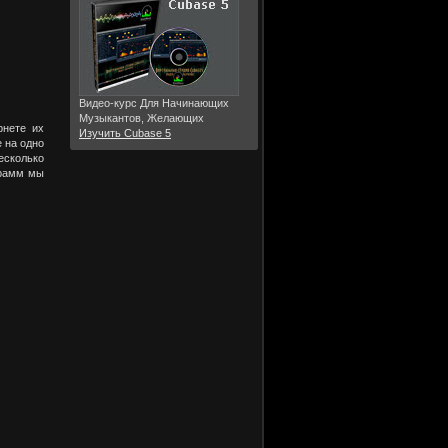
Видео-курс Для Начинающих
Музыкантов, Желающих
рнете их
Изучить Cubase 5
 на одно
есколько
грамм мы