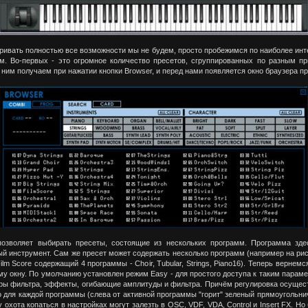
ривать полностью все возможности мы не будем, просто пробежимся по наиболее ин
м. Во-первых - это огромное количество пресетов, сгруппированных по разным пр
 ним получаем при нажатии кнопки Browser, и перед нами появляется окно браузера пр
озволяет выбирать пресеты, состоящие из нескольких программ. Программа зде
й инструмент. Сам же пресет может содержать несколько программ (например на рис.
ilm Score содержащий 4 программы - Choir, Tubular, Strings, Piano16). Теперь вернемс
у окну. По умолчанию установлен режим Easy - для простого доступа к таким параме
ры фильтра, эффекты, огибающие амплитуды и фильтра. Причём регулировка осущес
 для каждой программы (слева от активной программы "горит" зеленый прямоугольнич
у охота копаться в настройках могут залезть в OSC, VDF, VDA, Control и Insert FX. Н