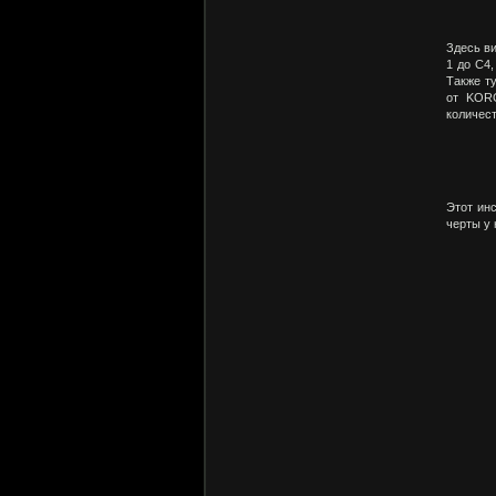
Здесь ви
1 до C4,
Также ту
от KORG
количест
Этот ин
черты у 