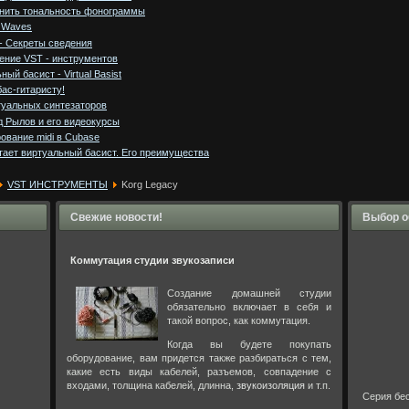
енить тональность фонограммы
 Waves
 - Секреты сведения
ение VST - инструментов
ный басист - Virtual Basist
ас-гитаристу!
туальных синтезаторов
 Рылов и его видеокурсы
ование midi в Cubase
тает виртуальный басист. Его преимущества
VST ИНСТРУМЕНТЫ
Korg Legacy
Свежие новости!
Выбор о
Коммутация студии звукозаписи
Создание домашней студии
обязательно включает в себя и
такой вопрос, как коммутация.
Когда вы будете покупать
оборудование, вам придется также разбираться с тем,
какие есть виды кабелей, разъемов, совпадение с
входами, толщина кабелей, длинна,
звукоизоляция
и т.п.
Серия бе