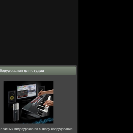
борудования для студии
сплатных видеоуроков по выбору оборудования