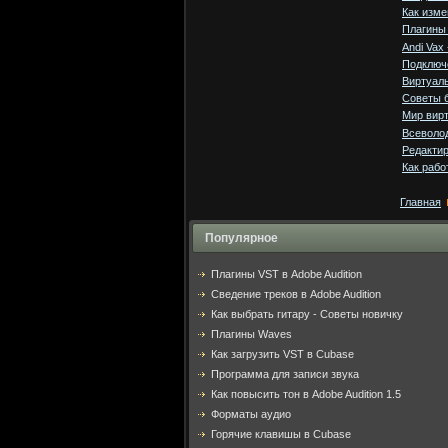
Как изм
Плагины
Andi Vax
Подключ
Виртуаль
Советы б
Мир вир
Всеволод
Редактир
Как рабо
Главная
Популярное
Плагины VST в Adobe Audition
Cведение треков в Adobe Audition
Как выбрать гитару - Советы новичку
Плагины Waves
Как загрузить VST в Cubase
Программа для записи звука
Как повысить тон в Adobe Audition 1.5
Форматы аудио
Горячие клавишы в Cubase