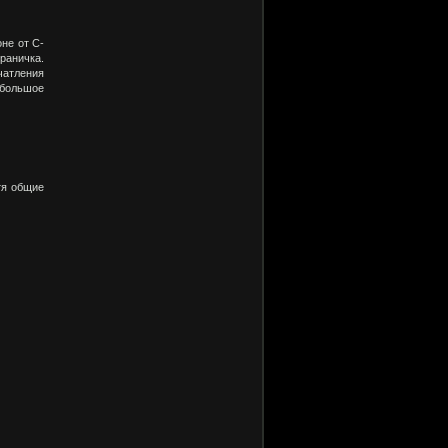
оне от C-
траничка.
чатления
большое
тя общие