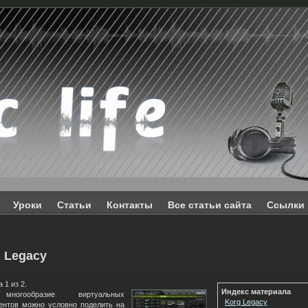
Уроки
Статьи
Контакты
Все статьи сайта
Ссылки
 Legacy
 1 из 2.
Индекс материала
ногообразие виртуальных
Korg Legacy
ентов можно условно поделить на