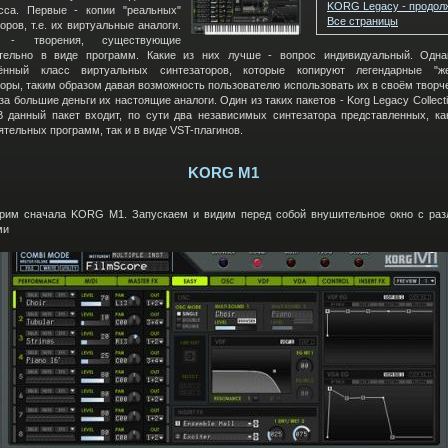
KORG Legacy - продол
сса. Первые - копии "реальных"
Все страницы
оров, т.е. их виртуальные аналоги.
 - творения, существующие
тельно в виде программ. Какие из них лучше - вопрос индивидуальный. Одна
ённый класс виртуальных синтезаторов, которые копируют легендарные "же
оры, таким образом давая возможность пользователю использовать их в своём творче
за большие деньги их настоящие аналоги. Один из таких пакетов - Korg Legacy Collectio
. В данный пакет входит, по сути два независимых синтезатора представленных, ка
тельных программ, так и в виде VST-плагинов.
KORG M1
рим сначала KORG М1. Запускаем и видим перед собой внушительное окно с ра
ми