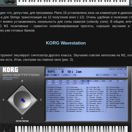
дно что, допустим, для программы Piano 16 установлена зона на клавиатуре в диапаз
 а для Strings транспозиция на 12 полутонов вниз (-12). Очень удобная и полезная с
т можно устанавливать зональность для силы нажатия (velocity zone). В общем, впе
 М1 позитивные - грамотно скомбинированные пресеты, хорошее звучание и 
во уже готовых банков.
KORG Wavestation
струмент эмулирует синтезатор другого класса. Звучание совсем непохоже на М1, хо
них есть. Итак, смотрим на главное окно (рис. 5).