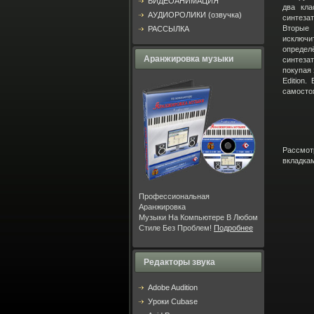
ВИДЕОАНИМАЦИЯ
два кла
АУДИОРОЛИКИ (озвучка)
синтезат
Вторые
РАССЫЛКА
исключи
определ
Аранжировка музыки
синтезат
покупая 
Edition
самостоя
Рассмот
вкладка
Профессиональная
Аранжировка
Музыки На Компьютере В Любом
Стиле Без Проблем!
Подробнее
Редакторы звука
Adobe Audition
Уроки Cubase