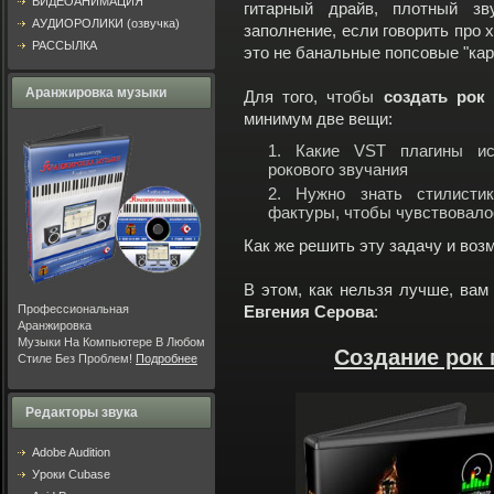
ВИДЕОАНИМАЦИЯ
гитарный драйв, плотный зв
АУДИОРОЛИКИ (озвучка)
заполнение, если говорить про х
РАССЫЛКА
это не банальные попсовые "ка
Аранжировка музыки
Для того, чтобы
создать рок
минимум две вещи:
Какие VST плагины ис
рокового звучания
Нужно знать стилисти
фактуры, чтобы чувствовалос
Как же решить эту задачу и воз
В этом, как нельзя лучше, ва
Профессиональная
Евгения Серова
:
Аранжировка
Музыки На Компьютере В Любом
Создание рок
Стиле Без Проблем!
Подробнее
Редакторы звука
Adobe Audition
Уроки Cubase