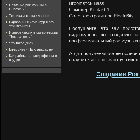
Broomstick Bass
Создание рок-музыки в
Сэмплер Kontakt 4
Cubase 5
Соло электрогитара Electri6ity
Техника игры на ударных
Барабанщик Стив Мур и его
техника игры
Послушайте, что вам пригото
Импровизация в кавер-версии
видеокурсов по созданию к
"Темная ночь"
профессиональный рок музыкант
Что такое джаз
Вітер знає - На клавішах ночі
А для получения более полной 
Как работать с микрофоном в
получите исчерпывающую инфор
студии
Создание Рок