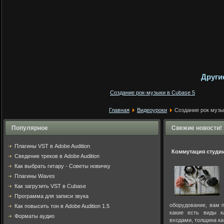
Други
Создание рок-музыки в Cubase 5
Главная
Видеоуроки
Создание рок музы
Популярное
Свежие новости!
Плагины VST в Adobe Audition
Коммутация студи
Cведение треков в Adobe Audition
Как выбрать гитару - Советы новичку
Плагины Waves
Как загрузить VST в Cubase
Программа для записи звука
оборудование, вам п
Как повысить тон в Adobe Audition 1.5
какие есть виды к
Форматы аудио
входами, толщина ка