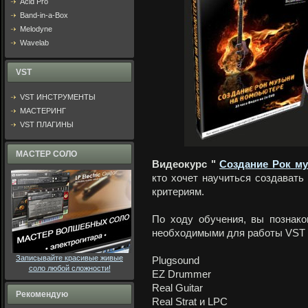
Acid Pro
Band-in-a-Box
Melodyne
Wavelab
VST
VST ИНСТРУМЕНТЫ
МАСТЕРИНГ
VST ПЛАГИНЫ
МАСТЕР СОЛО
Видеокурс "
Создание Рок м
кто хочет научиться создават
критериям.
По ходу обучения, вы познако
необходимыми для работы VST 
Записывайте красивые живые
Plugsound
соло любой сложности!
EZ Drummer
Real Guitar
Рекомендую
Real Strat и LPC