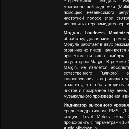
стереоимиджа. Модуль им
многополосной задержки (Multi
помощью независимого регу
частотной полосе (при снято
исправить стереоимидж соверше
Модуль
Loudness Maximize
обработку, делая микс громче 
Модуль работает в двух режимах: 
ограничение пиков начинается с
при этом ни одна выборка 
регулятором Margin. В режиме S
Margin, не является абсолю
естественного "мягкого" о
клиппирования контролируетс
отметить, что оба алгоритма
чистое и прозрачное звучание.
музыкального произведения и в
Индикатор выходного уровн
среднеквадратичном RMS. Дл
секцию Level Meters окна O
происходить с параметрами 16 б
Audio Mixdown in.