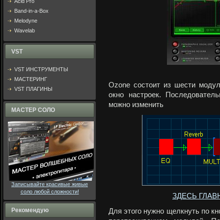
Acid Pro
Band-in-a-Box
Melodyne
Wavelab
VST
VST ИНСТРУМЕНТЫ
МАСТЕРИНГ
Оzone состоит из шести модул
VST ПЛАГИНЫ
окно настроек. Последовател
можно изменить
МАСТЕР СОЛО
Записывайте красивые живые
соло любой сложности!
ЗДЕСЬ ГЛАВ
Рекомендую
Для этого нужно щелкнуть по кн