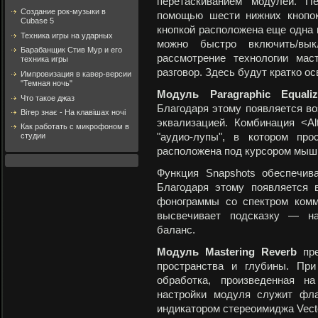
перетаскиванием модулей. П
Создание рок-музыки в
помощью шести нижних кнопок
Cubase 5
кнопкой расположена еще одна к
Техника игры на ударных
можно быстро включить/вык
Барабанщик Стив Мур и его
рассмотрение технологии ма
техника игры
разговор. Здесь будут кратко 
Импровизация в кавер-версии
"Темная ночь"
Модуль Paragraphic Equaliz
Что такое джаз
Благодаря этому появляется во
Вітер знає - На клавішах ночі
эквализацией. Комбинация <A
Как работать с микрофоном в
студии
"аудио-лупы", в котором про
расположена под курсором мыш
Функция Snapshots обеспечив
Благодаря этому появляется 
фонограммы со спектром комм
высвечивает подсказку — на
баланс.
Модуль
Mastering Reverb
пре
пространства и глубины. При
обработка, произведенная н
настройки модуля служит фла
индикатором стереоимиджа Vect