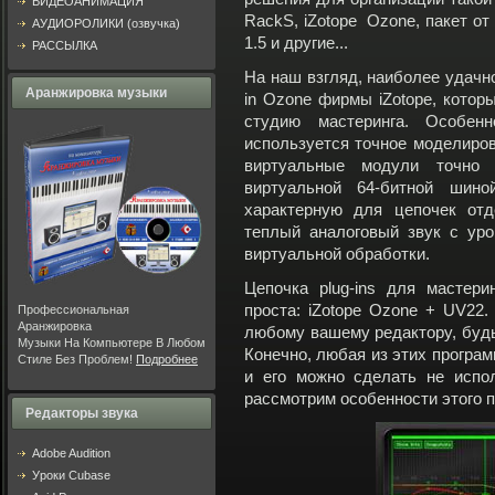
ВИДЕОАНИМАЦИЯ
RackS, iZotope Ozone, пакет от S
АУДИОРОЛИКИ (озвучка)
1.5 и другие...
РАССЫЛКА
На наш взгляд, наиболее удачно
Аранжировка музыки
in Ozone фирмы iZotope, котор
студию мастеринга. Особе
используется точное моделиров
виртуальные модули точно
виртуальной 64-битной шино
характерную для цепочек отд
теплый аналоговый звук с уро
виртуальной обработки.
Цепочка plug-ins для мастер
проста: iZotope Ozone + UV22
Профессиональная
Аранжировка
любому вашему редактору, будь-
Музыки На Компьютере В Любом
Конечно, любая из этих програм
Стиле Без Проблем!
Подробнее
и его можно сделать не испол
рассмотрим особенности этого п
Редакторы звука
Adobe Audition
Уроки Cubase