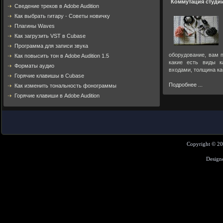
Коммутация студи
Cведение треков в Adobe Audition
Как выбрать гитару - Советы новичку
Плагины Waves
Как загрузить VST в Cubase
Программа для записи звука
оборудование, вам п
Как повысить тон в Adobe Audition 1.5
какие есть виды к
Форматы аудио
входами, толщина ка
Горячие клавишы в Cubase
Подробнее ...
Как изменить тональность фонограммы
Горячие клавиши в Adobe Audition
Copyright © 2
Design