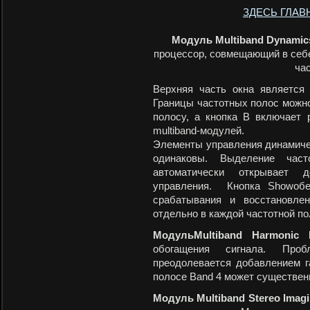
ЗДЕСЬ ГЛАВ
Модуль Multiband Dynamic
процессор, совмещающий в себе
ча
Верхняя часть окна является
Границы частотных полос можн
полосу, а кнопка В включает
multiband-модулей.
Элементы управления динамиче
одинаковы. Выделение час
автоматически открывает 
управления. Кнопка Showобе
срабатывания и восстановлен
отдельно в каждой частотной по
МодульMultiband Harmonic 
обогащения сигнала. Проб
преодолевается добавлением г
полосе Band 4 может существенн
Модуль
Multiband Stereo Imag