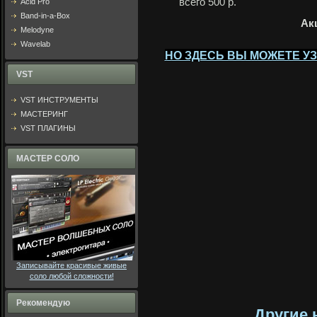
всего 500 р.
Acid Pro
Band-in-a-Box
Ак
Melodyne
Wavelab
НО ЗДЕСЬ ВЫ МОЖЕТЕ У
VST
VST ИНСТРУМЕНТЫ
МАСТЕРИНГ
VST ПЛАГИНЫ
МАСТЕР СОЛО
Записывайте красивые живые
соло любой сложности!
Рекомендую
Другие 