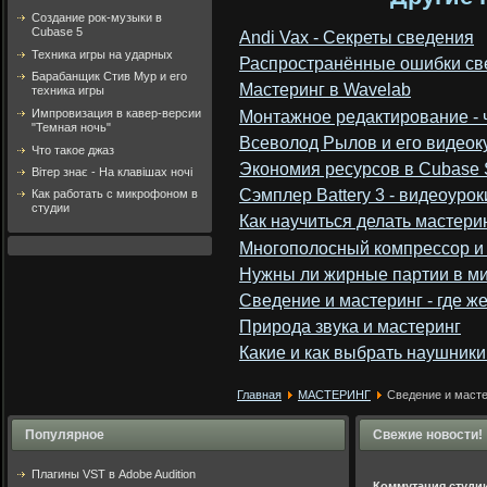
Создание рок-музыки в
Cubase 5
Andi Vax - Секреты сведения
Техника игры на ударных
Распространённые ошибки св
Барабанщик Стив Мур и его
Мастеринг в Wavelab
техника игры
Импровизация в кавер-версии
Монтажное редактирование - ч
"Темная ночь"
Всеволод Рылов и его видеок
Что такое джаз
Экономия ресурсов в Cubase
Вітер знає - На клавішах ночі
Сэмплер Battery 3 - видеоурок
Как работать с микрофоном в
студии
Как научиться делать мастери
Многополосный компрессор и
Нужны ли жирные партии в ми
Сведение и мастеринг - где же
Природа звука и мастеринг
Какие и как выбрать наушник
Главная
МАСТЕРИНГ
Сведение и масте
Популярное
Свежие новости!
Плагины VST в Adobe Audition
Коммутация студи