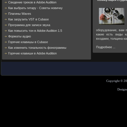
Cведение треков в Adobe Audition
Как выбрать гитару - Советы новичку
Плагины Waves
Как загрузить VST в Cubase
Программа для записи звука
оборудование, вам п
Как повысить тон в Adobe Audition 1.5
какие есть виды к
Форматы аудио
входами, толщина ка
Горячие клавишы в Cubase
Подробнее ...
Как изменить тональность фонограммы
Горячие клавиши в Adobe Audition
Copyright © 2
Design