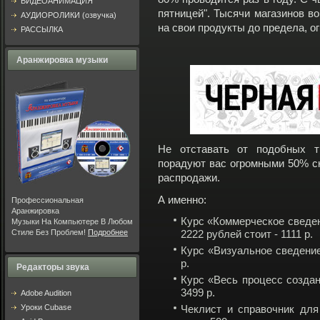
ВИДЕОАНИМАЦИЯ
пятницей". Тысячи магазинов в
АУДИОРОЛИКИ (озвучка)
на свои продукты до предела, о
РАССЫЛКА
Аранжировка музыки
Не отставать от подобных 
порадуют вас огромными 50% ск
распродажи.
А именно:
Профессиональная
Аранжировка
Курс «Коммерческое сведен
Музыки На Компьютере В Любом
Стиле Без Проблем!
Подробнее
2222 рублей стоит - 1111 р.
Курс «Визуальное сведение
р.
Редакторы звука
Курс «Весь процесс созда
3499 р.
Adobe Audition
Уроки Cubase
Чеклист и справочник для