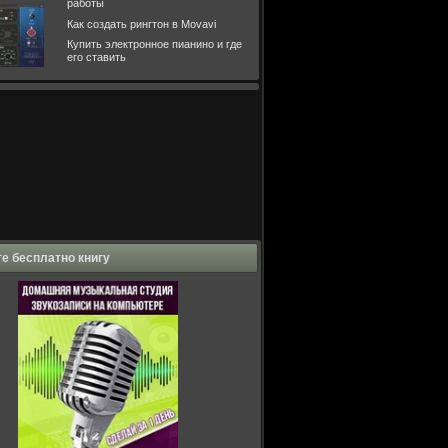
работы
Как создать рингтон в Movavi
Купить электронное пианино и где
его ставить
е бесплатно книгу