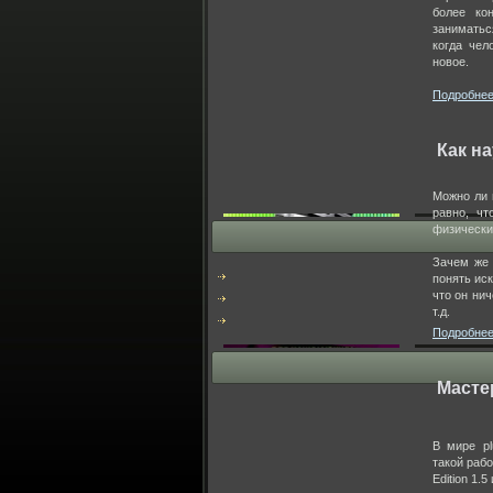
ВИДЕОАНИМАЦИЯ
более ко
АУДИОРОЛИКИ (озвучка)
заниматьс
РАССЫЛКА
когда чел
новое.
Узнайте бесплатно
Подробнее.
Как н
Можно ли 
равно, чт
физически
Зачем же 
понять иск
что он ни
т.д.
Подробнее.
Книга 12 советов по заработку
Мастер
для музыкантов
В мире pl
Редакторы звука
такой рабо
Edition 1.5 
Adobe Audition