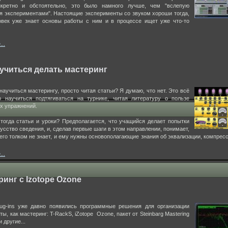
нкретно и обстоятельно, это было намного лучше, чем "вслепую
я экспериментами". Настоящие эксперименты со звуком хороши тогда,
овек уже знает основы работы с ним и в процессе ищет уже что-то
..
аучиться делать мастеринг
научиться мастерингу, просто читая статьи? Я думаю, что нет. Это всё
о научиться подтягиваться на турнике, читая литературу о пользе
х упражнений.
тогда статьи и уроки? Предполагается, что учащийся делает попытки
усство сведения, и, сделав первые шаги в этом направлении, понимает,
чего толком не знает, и ему нужны основополагающие знания об эквализации, компресс
..
инг с Izotope Ozone
ug-ins уже давно появились программные решения для организации
ты, как мастеринг: T-RackS, iZotope Ozone, пакет от Steinbarg Mastering
и другие...