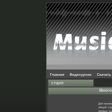
Главная
Видеоуроки
Скачать
СТУДИЯ
Много
НАШИ УСЛУГИ
НАШИ АРАНЖИРОВКИ
ОЗВУЧИВАНИЕ
Для начин
АУДИОКНИГИ
общей стр
первых по