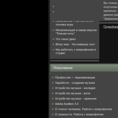
Вы только
Создание рок-музыки в
получилас
Cubase 5
прилично
демонстр
Техника игры на ударных
"фирменно
Барабанщик Стив Мур и его
техника игры
Подробнее.
Импровизация в кавер-версии
"Темная ночь"
Что такое джаз
Вітер знає - На клавішах ночі
Как работать с микрофоном в
студии
Популярное
Профессия — Аранжировщик
Заработок - создание музыки
Устройство музыки - мелодия
Устройство музыки - ритм
Устройство музыки - гармония
Adobe Audition 3.0
О голосе человека. Работа с микрофоном
О громкости. Работа с микрофоном