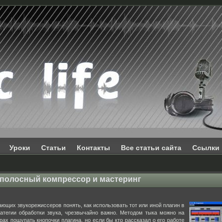
Уроки
Статьи
Контакты
Все статьи сайта
Ссылки
полосный компрессор и мастеринг
ающих звукорежиссеров понять, как использовать тот или иной плагин в
атегии обработки звука, чрезвычайно важно. Методом тыка можно на
рах пощупать кнопочки плагина, но если бы кто рассказал о его работе