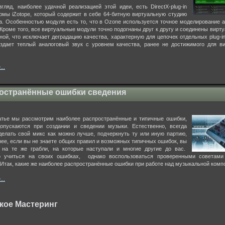
гляд, наиболее удачной реализацией этой идеи, есть DirectX-plug-in
мы iZotope, который содержит в себе 64-битную виртуальную студию
а. Особенностью модуля есть то, что в Ozone используется точное моделирование 
 Кроме того, все виртуальные модули точно подогнаны друг к другу и соединены вирту
ной, что исключает деградацию качества, характерную для цепочек отдельных plug-in
здает теплый аналоговый звук с уровнем качества, ранее не достижимого для в
..
остранённые ошибки сведения
атье мы рассмотрим наиболее распространённые и типичные ошибки,
опускаются при создании и сведении музыки. Естественно, всегда
делать свой микс как можно лучше, подчеркнуть ту или иную партию,
нее, если вы не знаете общих правил и возможных типичных ошибок, вы
 на те же грабли, на которые наступали и многие другие до вас.
о учиться на своих ошибках, однако воспользоваться проверенными советами
 Итак, какие же наиболее распространённые ошибки при работе над музыкальной комп
..
акое Мастеринг