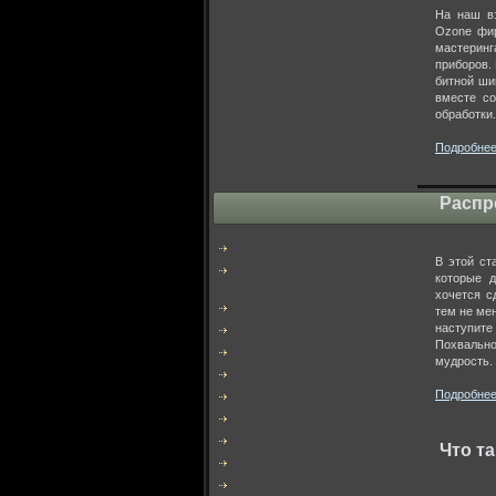
На наш вз
Уроки Cubase
Ozone фир
Acid Pro
мастеринг
Band-in-a-Box
приборов.
битной ши
Melodyne
вместе со
Wavelab
обработки.
Подробнее.
VST
VST ИНСТРУМЕНТЫ
Распр
МАСТЕРИНГ
VST ПЛАГИНЫ
В этой ст
которые д
Треки на Аудиоджангл
хочется с
тем не ме
наступите
Похвальн
мудрость.
Подробнее.
Что т
Рекомендую