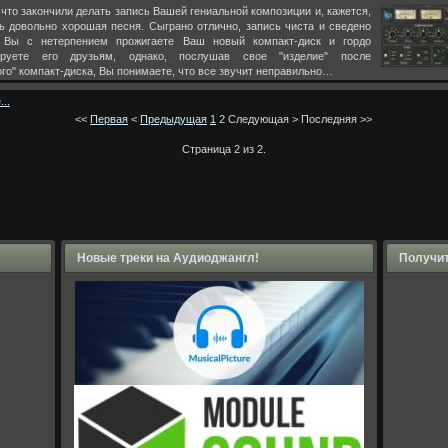
 что закончили делать запись Вашей гениальной композиции и, кажется,
ь довольно хорошая песня. Сыграно отлично, запись чиста и сведено
. Вы с нетерпением прожигаете Ваш новый компакт-диск и гордо
ируете его друзьям, однако, послушав свое "изделие" после
го" компакт-диска, Вы понимаете, что все звучит неправильно…
..
<<
Первая
<
Предыдущая
1
2
Следующая
>
Последняя
>>
Страница 2 из 2.
Новые треки на Аудиоджангл!
Получит