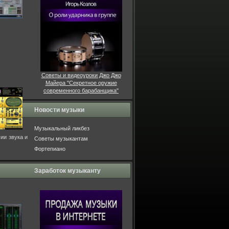
Советы и видеоуроки Джо Джо
Майера "Секретное оружие
современного барабанщика"
Новости музыки
Музыкальный ликбез
ии звука и
Советы музыкантам
Фортепиано
Заработок музыканту