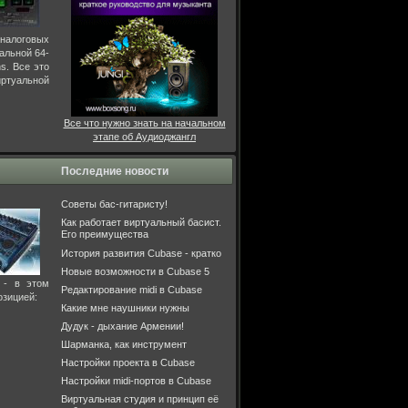
аналоговых
альной 64-
s. Все это
иртуальной
Все что нужно знать на начальном
этапе об Аудиоджангл
Последние новости
Советы бас-гитаристу!
Как работает виртуальный басист.
Его преимущества
История развития Cubase - кратко
Новые возможности в Cubase 5
 - в этом
Редактирование midi в Cubase
озицией:
Какие мне наушники нужны
Дудук - дыхание Армении!
Шарманка, как инструмент
Настройки проекта в Cubase
Настройки midi-портов в Cubase
Виртуальная студия и принцип её