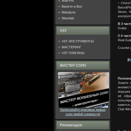
Acid Pro
– Chord 
Band-in-a-Box
Bass&Pic
Strum, 
Melodyne
контролл
Wavelab
В 3 част
Guitar.
VST
В
4 час
Real Guit
VST ИНСТРУМЕНТЫ
МАСТЕРИНГ
Ссылки 
VST ПЛАГИНЫ
Р
МАСТЕР СОЛО
Полезн
Знаете 
множест
игрушки
её обра
популяр
кажется
Club Win
Записывайте красивые живые
соло любой сложности!
Рекомендую