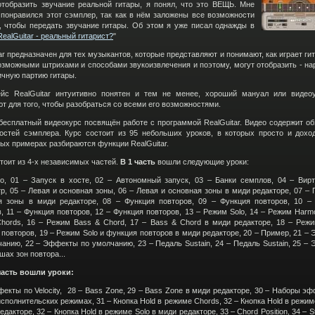
отобразить звучание реальной гитары, я понял, что это ВЕЩЬ. Мне
 понравился этот сэмплер, так как в нём заложены все возможности
о, чтобы передать звучание гитары. Об этом я уже писал однажды в
RealGuitar - реальный гитарист?
"
ar предназначен для тех музыкантов, которые представляют и понимают, как играет ги
озможными штрихами и способами звукоизвлечения и поэтому, могут отобразить - на
ичную партию гитары.
йс RealGuitar интуитивно понятен и тем не менее, хороший мануал или видео
 для того, чтобы разобраться со всеми его возможностями.
бесплатный видеокурс посвящён работе с программой RealGuitar. Видео содержит об
остей сэмплера. Курс состоит из 95 небольших уроков, в которых просто и дохо
ых примерах разбираются функции RealGuitar.
тоит из 4-х независимых частей.
В 1 часть
вошли следующие уроки:
tro, 01 – Запуск в хосте, 02 – Автономный запуск, 03 – Банки семплов, 04 – Вир
р, 05 – Левая и основная зоны, 06 – Левая и основная зоны в миди редакторе, 07 – 
я зоны в миди редакторе, 08 – Функция повторов, 09 – Функция повторов, 10 –
, 11 – Функция повторов, 12 – Функция повторов, 13 – Режим Solo, 14 – Режим Harmo
hords, 16 – Режим Bass & Chord, 17 – Bass & Chord в миди редакторе, 18 – Режи
повторов, 19 – Режим Solo и функция повторов в миди редакторе, 20 – Пример, 21 –
чанию, 22 – Эффекты по умолчанию, 23 – Педаль Sustain, 24 – Педаль Sustain, 25 –
шах зон повтора...
часть вошли уроки:
екты по Velocity, 28 – Bass Zone, 29 – Bass Zone в миди редакторе, 30 – Наборы эф
сполнительских режимах, 31 – Кнопка Hold в режиме Chords, 32 – Кнопка Hold в режи
едакторе, 32 – Кнопка Hold в режиме Solo в миди редакторе, 33 – Chord Position, 34 – St