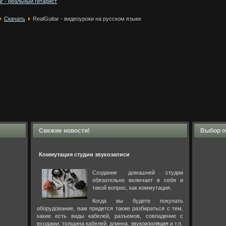
ar - реальный гитарист
Скачать
RealGuitar - видеоуроки на русском языке
Свежие новости!
Выбор о
Коммутация студии звукозаписи
Создание домашней студии
обязательно включает в себя и
такой вопрос, как коммутация.
Когда вы будете покупать
оборудование, вам придется также разбираться с тем,
какие есть виды кабелей, разъемов, совпадение с
входами, толщина кабелей, длинна,
звукоизоляция
и т.п.