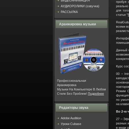
ВИДЕОАНИМАЦИЯ
пробуя 
АУДИОРОЛИКИ (озвучка)
реально
для тог
РАССЫЛКА
статье "
RealGuit
Аранжировка музыки
всеми в
реалист
Интерфе
помешают
Данный 
возможн
конкретн
Курс сос
00 – In
каподаст
Профессиональная
основна
Аранжировка
повторов
Музыки На Компьютере В Любом
Режим C
Стиле Без Проблем!
Подробнее
функция 
по умол
на клави
Редакторы звука
Во 2-ю 
Adobe Audition
27 – Эфф
разных и
Уроки Cubase
в миди р