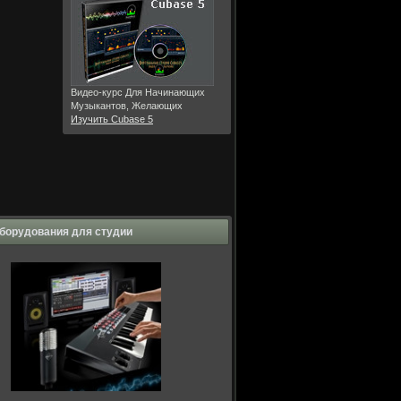
Видео-курс Для Начинающих
Музыкантов, Желающих
Изучить Cubase 5
борудования для студии