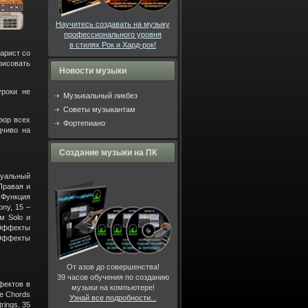
Научитесь создавать на музыку
профессионального уровня
в стилях Рок и Хард-рок!
тарист со
рисовать
Новости музыки
уроки не
Музыкальный ликбез
Советы музыкантам
зор всех
Фортепиано
дчиво на
Создание музыки на ПК
туальный
Правая и
 Функция
ny, 15 –
м Solo и
 Эффекты
 Эффекты
От азов до совершенства!
39 часов
обучения по созданию
фектов в
музыки на компьютере!
ме Chords
Узнай все подробности...
rings, 35