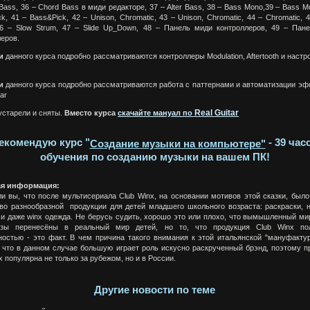
Bass, 36 – Chord Bass в миди редакторе, 37 – Alter Bass, 38 – Bass Mono,39 – Bass M
k, 41 – Bass&Pick, 42 – Unison, Chromatic, 43 – Unison, Chromatic, 44 – Chromatic, 
46 – Slow Strum, 47 – Slide Up_Down, 48 – Панель миди контроллеров, 49 – Пан
еров.
и
данного курса подробно рассматриваются контроллеры Modulation, Aftertooth и настр
ти
данного курса подробно рассматриваются работа с паттернами и автоматизации эф
ar
Real Guitar
устарели и сняты.
Вместо курса
скачайте мануал по
екомендую курс "
- 39 час
Создание музыки на компьютере"
обучения по созданию музыки на вашем ПК!
ая информация:
ли вы, что после мультисериала Club Winx, на основании мотивов этой сказки, было
во разнообразной продукции для детей младшего школьного возраста: раскраски, н
 и даже winx одежда. Не берусь судить, хорошо это или плохо, что вымышленный мир
зы перенесёны в реальный мир детей, но то, что продукция Club Winx пол
ностью - это факт. В чем причина такого внимания к этой итальянской "мануфакту
, что в данном случае большую играет роль искусно раскрученный брэнд, поэтому п
x популярна не только за рубежом, но и в России.
Другие новости по теме