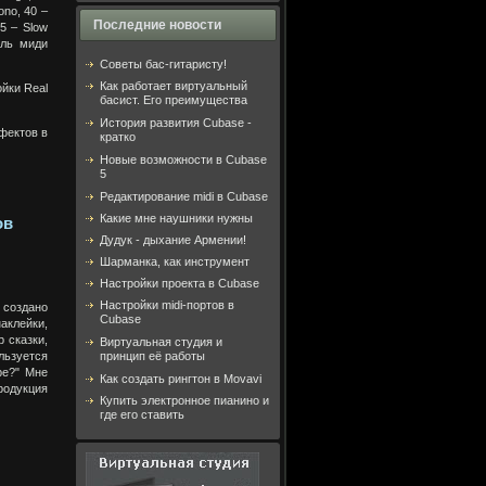
ono, 40 –
Последние новости
45 – Slow
ель миди
Советы бас-гитаристу!
Как работает виртуальный
ойки Real
басист. Его преимущества
История развития Cubase -
фектов в
кратко
Новые возможности в Cubase
5
Редактирование midi в Cubase
Какие мне наушники нужны
ов
Дудук - дыхание Армении!
Шарманка, как инструмент
Настройки проекта в Cubase
Настройки midi-портов в
 создано
Cubase
аклейки,
 сказки,
Виртуальная студия и
ьзуется
принцип её работы
ре?" Мне
Как создать рингтон в Movavi
родукция
Купить электронное пианино и
где его ставить