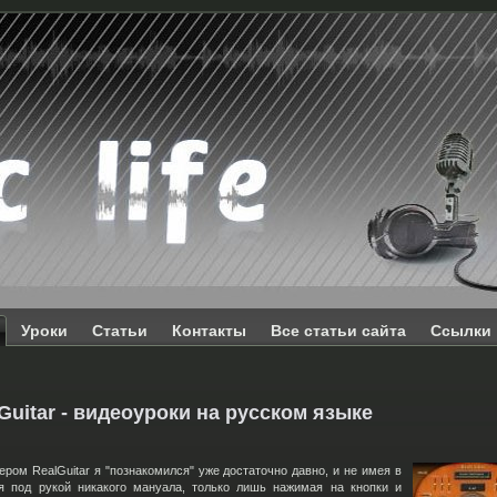
Уроки
Статьи
Контакты
Все статьи сайта
Ссылки
Guitar - видеоуроки на русском языке
ром RealGuitar я "познакомился" уже достаточно давно, и не имея в
я под рукой никакого мануала, только лишь нажимая на кнопки и