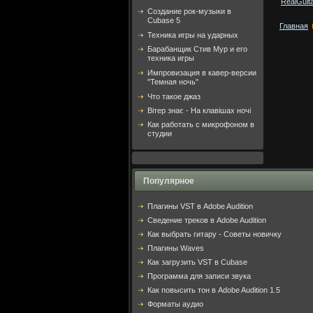
RealGuit
Создание рок-музыки в
Cubase 5
Главная
Техника игры на ударных
Барабанщик Стив Мур и его
техника игры
Импровизация в кавер-версии
"Темная ночь"
Что такое джаз
Вітер знає - На клавішах ночі
Как работать с микрофоном в
студии
Популярное
Плагины VST в Adobe Audition
Cведение треков в Adobe Audition
Как выбрать гитару - Советы новичку
Плагины Waves
Как загрузить VST в Cubase
Программа для записи звука
Как повысить тон в Adobe Audition 1.5
Форматы аудио