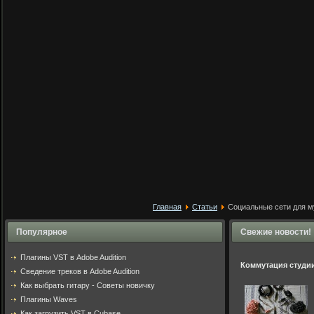
Главная
Статьи
Социальные сети для м
Популярное
Свежие новости!
Плагины VST в Adobe Audition
Коммутация студи
Cведение треков в Adobe Audition
Как выбрать гитару - Советы новичку
Плагины Waves
Как загрузить VST в Cubase