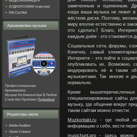
ВИДЕОАНИМАЦИЯ
замеченным и оцененным. Др
АУДИОРОЛИКИ (озвучка)
когда ваша музыка не лежит в 
РАССЫЛКА
жёстком диске. Поэтому, желани
миру вполне естественно и закон
Аранжировка музыки
это сделать? Благо, Интерне
каждым днём - это становится д
Социальные сети, форумы, сооб
Конечно, самый элементарн
Интернете - это пойти в социа
опубликовать их. Возможно, с
модерировать её и таким об
музыкантами. Так многие и де
нормально.
Профессиональная
Аранжировка
Кроме вышеперечисленн
Музыки На Компьютере В Любом
специализированные сайты дл
Стиле Без Проблем!
Подробнее
музыку, где общение вокруг пре
таким сайтам можно отнести:
Редакторы звука
Muzkontakt.ru
- где любой исп
Adobe Audition
информацию о себе, вести переп
Уроки Cubase
musichunt.pro
- здесь можно п