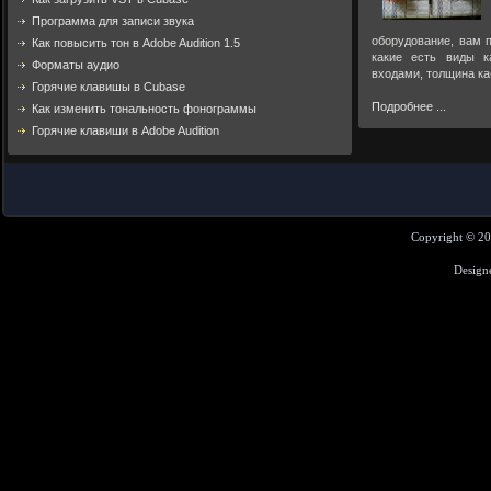
Программа для записи звука
оборудование, вам п
Как повысить тон в Adobe Audition 1.5
какие есть виды к
Форматы аудио
входами, толщина ка
Горячие клавишы в Cubase
Подробнее ...
Как изменить тональность фонограммы
Горячие клавиши в Adobe Audition
Copyright © 2
Design