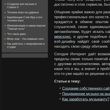
Создание рок-музыки в
достаточно и этих сервисов, был
Cubase 5
Общение крайне важно для разви
Техника игры на ударных
профессиональных его качеств. 
Барабанщик Стив Мур и его
техника игры
нуждается в обмене опытом
Импровизация в кавер-версии
слушателей, своих единомышл
"Темная ночь"
автомобилями, будет искать са
Что такое джаз
мерседес
, и другие подобные 
Вітер знає - На клавішах ночі
вэб-дизайну найдёт своё соо
Как работать с микрофоном в
находить свою среду обитания.
студии
Сегодня Интернет даёт возмож
пределы своих только понятий 
с другими
исполнителями, авто
каше что и вы, а значит и про
кто-то уже нашёл их решение и 
Статьи в тему:
Создание собственного сай
Продвижение музыки на ры
Как заработать музыканту?