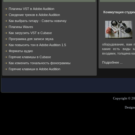
Плагины VST в Adobe Audition
Коммутация студи
Cведение треков в Adobe Audition
Как выбрать гитару - Советы новичку
Плагины Waves
Как загрузить VST в Cubase
Программа для записи звука
оборудование, вам п
Как повысить тон в Adobe Audition 1.5
какие есть виды к
Форматы аудио
входами, толщина ка
Горячие клавишы в Cubase
Подробнее ...
Как изменить тональность фонограммы
Горячие клавиши в Adobe Audition
Copyright © 2
Design