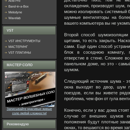
достаточно тихо, тем не ме
Acid Pro
охлаждения, производят шум, п
Band-in-a-Box
можно изолировать системный б
Melodyne
шумные вентиляторы на более
Wavelab
вашего компьютера вы не укомпл
VST
Второй способ шумоизоляции 
щитами, то есть закрыть. Наско
VST ИНСТРУМЕНТЫ
сами. Ещё один способ устрани
МАСТЕРИНГ
блок в соседнюю комнату, п
VST ПЛАГИНЫ
отверстие в стене. Сложнее вс
панельном доме, но это - сам
МАСТЕР СОЛО
шумом.
Следующий источник шума - эт
окна выходят во двор, шум 
поездов, если вы живете рядо
проблема, чем фон от гула вент
Записывайте красивые живые
Конечно, если у вас дома стоят
соло любой сложности!
случае от внешних шумов ес
положения будут плотные занав
Рекомендую
окнах, то вешаются во время за