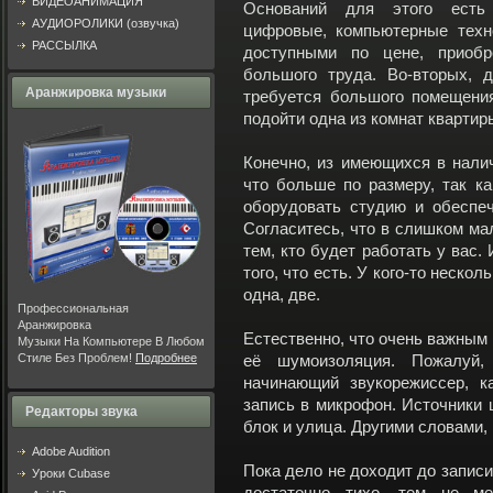
ВИДЕОАНИМАЦИЯ
Оснований для этого есть 
АУДИОРОЛИКИ (озвучка)
цифровые, компьютерные техн
РАССЫЛКА
доступными по цене, приобр
большого труда. Во-вторых, 
Аранжировка музыки
требуется большого помещени
подойти одна из комнат квартир
Конечно, из имеющихся в налич
что больше по размеру, так к
оборудовать студию и обеспе
Согласитесь, что в слишком мал
тем, кто будет работать у вас.
того, что есть. У кого-то нескол
одна, две.
Профессиональная
Аранжировка
Естественно, что очень важным
Музыки На Компьютере В Любом
Стиле Без Проблем!
Подробнее
её шумоизоляция. Пожалуй,
начинающий звукорежиссер, к
запись в микрофон. Источники 
Редакторы звука
блок и улица. Другими словами,
Adobe Audition
Пока дело не доходит до записи
Уроки Cubase