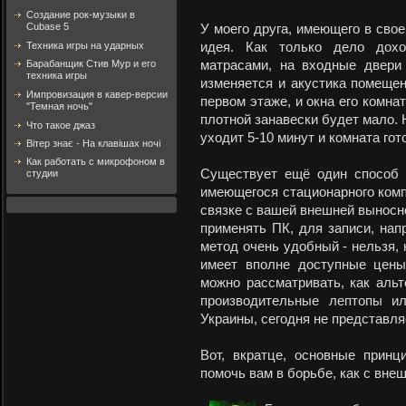
Создание рок-музыки в
Cubase 5
У моего друга, имеющего в свое
Техника игры на ударных
идея. Как только дело дохо
Барабанщик Стив Мур и его
матрасами, на входные двери
техника игры
изменяется и акустика помещен
Импровизация в кавер-версии
первом этаже, и окна его комна
"Темная ночь"
плотной занавески будет мало. 
Что такое джаз
уходит 5-10 минут и комната гот
Вітер знає - На клавішах ночі
Как работать с микрофоном в
Существует ещё один способ 
студии
имеющегося стационарного комп
связке с вашей внешней выносно
применять ПК, для записи, напр
метод очень удобный - нельзя, 
имеет вполне доступные цены
можно рассматривать, как аль
производительные лептопы ил
Украины, сегодня не представля
Вот, вкратце, основные принц
помочь вам в борьбе, как с вне