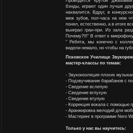
Проводится крутой джазовый
бэнды, играют один лучше друг
нахвалится. Вдруг, в конкурсн
меж зубов, пол-часа на нем чт
понял, естественно, а в итоге в
выиграл гран-при. Из зала раз
Почему?!!!" В ответ к микрофон
" Ребята, мы конечно с колле
видели немало, но чтобы на губно
Псковское Училище Звукореж
мастер-классы по темам:
- Звукоизоляция плохих музыка
- Подзвучивание барабанов с п
- Сведение вслепую
- Сведение вглухую
- Сведение втупую
- Коррекция вокала с помощью г
- Аранжировка мелодий для моб
- Мастеринг в программе Nero Wa
Только у нас вы научитесь: