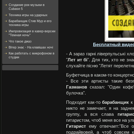
Создание рок-музыки в
Cubase 5
Техника игры на ударных
Барабанщик Стив Мур и его
техника игры
Импровизация в кавер-версии
"Темная ночь"
Что такое джаз
Бесплатный видео
Вітер знає - На клавішах ночі
Как работать с микрофоном в
- А зараз гарні ліверпульські хл
студии
"
Лет ит бі
". Для тих, хто не зна
слухайте пісню "Летят перелетны
Буфетчица в каком-то концертн
- Все эти артисты такие без
Газманов
сказал: "Один кофе
булочка".
Подходит как-то
барабанщик
никто не замечает, я на задн
группу, а вся слава
гитарис
гитаристом, чтоб меня все на у
Гитарист
ему отвечает:"Все о
подрайвовей, а чтоб совсем 