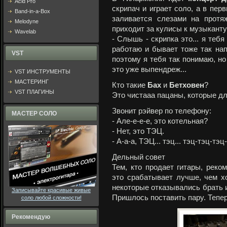
Acid Pro
скрипач и играет соло, а в пер
Band-in-a-Box
заливается слезами на протя
Melodyne
приходит за кулисы к музыканту
Wavelab
- Слышь - скрипка это... я теб
работаю и бывает тоже так нап
VST
поэтому я тебя так понимаю, но 
это уже выпендреж...
VST ИНСТРУМЕНТЫ
МАСТЕРИНГ
Кто такие
Бах
и
Бетховен
?
VST ПЛАГИНЫ
Это чистааа пацаны, которые дл
Звонит рэйвер по телефону:
МАСТЕР СОЛО
- Але-е-е-е, это котельная?
- Нет, это ТЭЦ.
- А-а-а, ТЭЦ... тэц... тэц-тэц-тэц-
Дельный совет
Тем, кто продает гитары, реко
это срабатывает лучше, чем х
некоторые отказывались брать и
Записывайте красивые живые
Пришлось поставить пару. Тепер
соло любой сложности!
Рекомендую