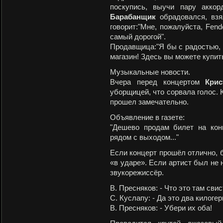
поскупись, выучи пару аккор
Барабанщик
обрадовался, взя
говорит:"Мне, пожалуйста, Fen
самый дорогой".
Продавщица:"Я бы с радостью, н
магазин! Здесь вы можете купит
Музыкальные новости.
Вчера перед концертом
Крис
уборщицей, что сорвала голос. К
прошел замечательно.
Объявление в газете:
"Дешево продам билет на кон
рядом с выходом..."
Если концерт прошёл отлично, б
«в ударе». Если артист был не 
звукорежиссёр.
В. Пресняков: - Что это там сви
С. Куслапу: - Да это два килогер
В. Пресняков: - Убери их оба!