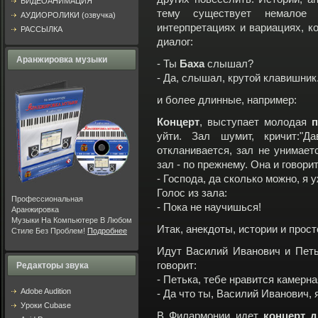
ВИДЕОАНИМАЦИЯ
тему существует немалое 
АУДИОРОЛИКИ (озвучка)
интерпретациях и вариациях, ко
РАССЫЛКА
диалог:
Аранжировка музыки
- Ты
Баха
слышал?
- Да, слышал, крутой клавишник.
и более длинные, например:
Концерт
, выступает молодая
п
уйти. Зал шумит, кричит:"Д
откланивается, зал не унимается
зал - по прежнему. Она и говорит
- Господа, да сколько можно, я 
Голос из зала:
Профессиональная
- Пока не научишься!
Аранжировка
Музыки На Компьютере В Любом
Итак, анекдоты, истории и прос
Стиле Без Проблем!
Подробнее
Идут Василий Иванович и Петь
говорит:
Редакторы звука
- Петька, тебе нравится камерн
Adobe Audition
- Да что ты, Василий Иванович, я
Уроки Cubase
В Филармонии идет
концерт д