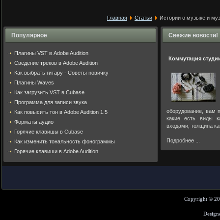
Главная
Статьи
Истории о музыке и му
Популярное
Свежие новости!
Плагины VST в Adobe Audition
Коммутация студи
Cведение треков в Adobe Audition
Как выбрать гитару - Советы новичку
Плагины Waves
Как загрузить VST в Cubase
Программа для записи звука
оборудование, вам п
Как повысить тон в Adobe Audition 1.5
какие есть виды к
Форматы аудио
входами, толщина ка
Горячие клавишы в Cubase
Подробнее ...
Как изменить тональность фонограммы
Горячие клавиши в Adobe Audition
Copyright © 2
Design