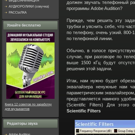
ВИДЕОАНИМАЦИЯ
должен звучать телефонный раз
АУДИОРОЛИКИ (озвучка)
программы Adobe Audition?
РАССЫЛКА
Прежде, чем решить эту зада
Узнайте бесплатно
трубки и уяснить себе, что ча
по телефону, очень узкий. 800-
по телефонной линии.
Обычно, в голосе присутствую
случае, при разговоре по теле
выше 1500 кГц будут отсутст
решения этой задачи.
Итак, нам нужно будет обрез
эквалайзера ненужные нам ча
параметрическим эквалайзером, 
представляется намного удобн
Книга 12 советов по заработку
(Scientific Filters) Для это
для музыкантов
Sсientific Filters
Редакторы звука
Adobe Audition