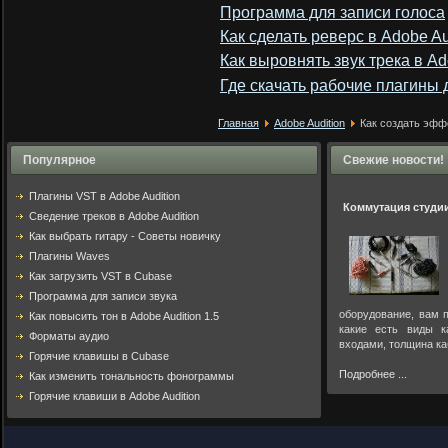
Программа для записи голоса
Как сделать реверс в Adobe Au
Как выровнять звук трека в Ad
Где скачать рабочие плагины д
Главная
Adobe Audition
Как создать эффе
Популярное
Свежие новости!
Плагины VST в Adobe Audition
Коммутация студи
Cведение треков в Adobe Audition
Как выбрать гитару - Советы новичку
Плагины Waves
Как загрузить VST в Cubase
Программа для записи звука
оборудование, вам п
Как повысить тон в Adobe Audition 1.5
какие есть виды к
Форматы аудио
входами, толщина ка
Горячие клавишы в Cubase
Подробнее ...
Как изменить тональность фонограммы
Горячие клавиши в Adobe Audition