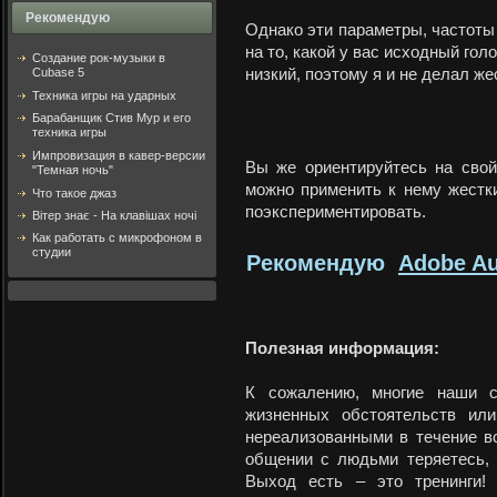
Рекомендую
Однако эти параметры, частоты 
на то, какой у вас исходный гол
Создание рок-музыки в
Cubase 5
низкий, поэтому я и не делал же
Техника игры на ударных
Барабанщик Стив Мур и его
техника игры
Импровизация в кавер-версии
Вы же ориентируйтесь на свой
"Темная ночь"
можно применить к нему жестк
Что такое джаз
поэкспериментировать.
Вітер знає - На клавішах ночі
Как работать с микрофоном в
студии
Рекомендую
Adobe Au
Полезная информация:
К сожалению, многие наши с
жизненных обстоятельств или
нереализованными в течение в
общении с людьми теряетесь, 
Выход есть – это тренинги